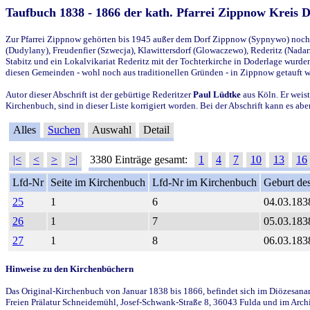
Taufbuch 1838 - 1866 der kath. Pfarrei Zippnow Kreis 
Zur Pfarrei Zippnow gehörten bis 1945 außer dem Dorf Zippnow (Sypnywo) noch d
(Dudylany), Freudenfier (Szwecja), Klawittersdorf (Glowaczewo), Rederitz (Nadarz
Stabitz und ein Lokalvikariat Rederitz mit der Tochterkirche in Doderlage wurd
diesen Gemeinden - wohl noch aus traditionellen Gründen - in Zippnow getauft 
Autor dieser Abschrift ist der gebürtige Rederitzer
Paul Lüdtke
aus Köln. Er weist
Kirchenbuch, sind in dieser Liste korrigiert worden. Bei der Abschrift kann es 
Alles
Suchen
Auswahl
Detail
|<
<
>
>|
3380 Einträge gesamt:
1
4
7
10
13
16
Lfd-Nr
Seite im Kirchenbuch
Lfd-Nr im Kirchenbuch
Geburt des
25
1
6
04.03.183
26
1
7
05.03.183
27
1
8
06.03.183
Hinweise zu den Kirchenbüchern
Das Original-Kirchenbuch von Januar 1838 bis 1866, befindet sich im Diözesanarch
Freien Prälatur Schneidemühl, Josef-Schwank-Straße 8, 36043 Fulda und im Archi