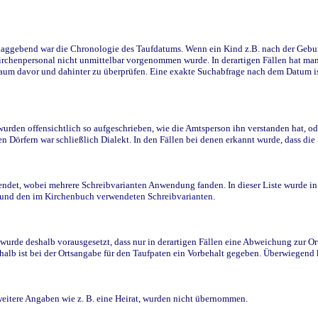
ggebend war die Chronologie des Taufdatums. Wenn ein Kind z.B. nach der Geburt 
rchenpersonal nicht unmittelbar vorgenommen wurde. In derartigen Fällen hat man d
raum davor und dahinter zu überprüfen. Eine exakte Suchabfrage nach dem Datum i
den offensichtlich so aufgeschrieben, wie die Amtsperson ihn verstanden hat, ode
n Dörfern war schließlich Dialekt. In den Fällen bei denen erkannt wurde, dass di
t, wobei mehrere Schreibvarianten Anwendung fanden. In dieser Liste wurde in de
n und den im Kirchenbuch verwendeten Schreibvarianten.
wurde deshalb vorausgesetzt, dass nur in derartigen Fällen eine Abweichung zur O
eshalb ist bei der Ortsangabe für den Taufpaten ein Vorbehalt gegeben. Überwiegen
weitere Angaben wie z. B. eine Heirat, wurden nicht übernommen.