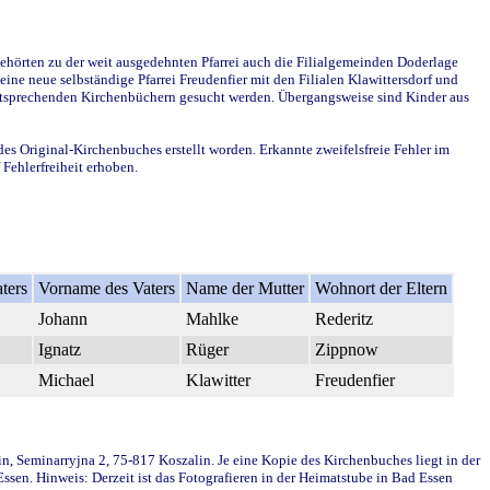
ehörten zu der weit ausgedehnten Pfarrei auch die Filialgemeinden Doderlage
ine neue selbständige Pfarrei Freudenfier mit den Filialen Klawittersdorf und
 entsprechenden Kirchenbüchern gesucht werden. Übergangsweise sind Kinder aus
des Original-Kirchenbuches erstellt worden. Erkannte zweifelsfreie Fehler im
Fehlerfreiheit erhoben.
ters
Vorname des Vaters
Name der Mutter
Wohnort der Eltern
Johann
Mahlke
Rederitz
Ignatz
Rüger
Zippnow
Michael
Klawitter
Freudenfier
in, Seminarryjna 2, 75-817 Koszalin. Je eine Kopie des Kirchenbuches liegt in der
en. Hinweis: Derzeit ist das Fotografieren in der Heimatstube in Bad Essen