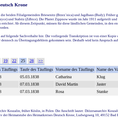
Deutsch Krone
ie beiden Filialgemeinden Briesenitz (Brzez`nica) und Jagdhaus (Budy). Früher g
yce) und Stabitz (Zdbice). Die Pfarrei Zippnow wurde im Jahr 1911 aufgeteilt und e
en errichtet. Ab diesem Zeitpunkt, müssen für diese ländlichen Gemeinden, in den
worden.
 auf folgende Sachverhalte hin: Die vorliegende Transkription ist von einer Kopie 
aber dennoch zu Übertragungsfehlern gekommen sein. Deshalb wird kein Anspruch auf 
19
22
25
28
>>
 Täuflings
Taufe des Täuflings
Vorname des Täuflings
Name des Va
8
05.03.1838
Catharina
Klug
8
07.03.1838
David Martin
Jaster
8
07.03.1838
Rosa
Stanke
iv Koszalin, früher Köslin, in Polen. Die Anschrift lautet: Diözesanarchiv Koszal
v der Heimatstube des Heimatkreises Deutsch Krone, Ludwigsweg 10, 49152 Bad Ess