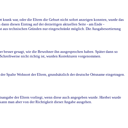
krank war, oder die Eltern die Geburt nicht sofort anzeigen konnten, wurde das
ann diesen Eintrag auf der derzeitigen aktuellen Seite - am Ende -
st aus technischen Gründen nur eingeschränkt möglich. Die Ausgabesortierung
r besser gesagt, wie die Bewohner ihn ausgesprochen haben. Später dann so
e Schreibweise nicht richtig ist, wurden Korrekturen vorgenommen.
r Spalte Wohnort der Eltern, grundsätzlich der deutsche Ortsname eingetragen.
rtsangabe der Eltern vorliegt, wenn diese auch angegeben wurde. Hierbei wurde
d kann man aber von der Richtigkeit dieser Angabe ausgehen.