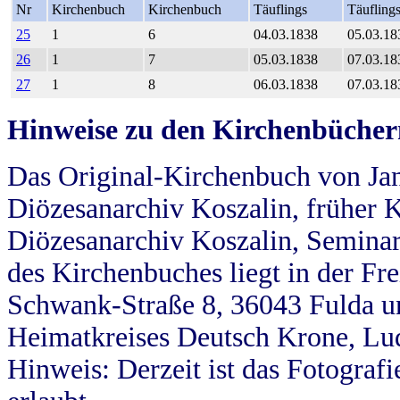
Nr
Kirchenbuch
Kirchenbuch
Täuflings
Täufling
25
1
6
04.03.1838
05.03.18
26
1
7
05.03.1838
07.03.18
27
1
8
06.03.1838
07.03.18
Hinweise zu den Kirchenbücher
Das Original-Kirchenbuch von Jan
Diözesanarchiv Koszalin, früher Kö
Diözesanarchiv Koszalin, Seminar
des Kirchenbuches liegt in der Fr
Schwank-Straße 8, 36043 Fulda u
Heimatkreises Deutsch Krone, Lu
Hinweis: Derzeit ist das Fotograf