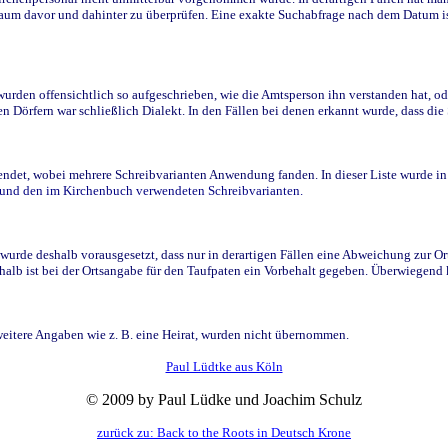
raum davor und dahinter zu überprüfen. Eine exakte Suchabfrage nach dem Datum i
den offensichtlich so aufgeschrieben, wie die Amtsperson ihn verstanden hat, ode
n Dörfern war schließlich Dialekt. In den Fällen bei denen erkannt wurde, dass di
t, wobei mehrere Schreibvarianten Anwendung fanden. In dieser Liste wurde in de
n und den im Kirchenbuch verwendeten Schreibvarianten.
wurde deshalb vorausgesetzt, dass nur in derartigen Fällen eine Abweichung zur O
eshalb ist bei der Ortsangabe für den Taufpaten ein Vorbehalt gegeben. Überwiegen
weitere Angaben wie z. B. eine Heirat, wurden nicht übernommen.
Paul Lüdtke aus Köln
© 2009 by Paul Lüdke und Joachim Schulz
zurück zu: Back to the Roots in Deutsch Krone