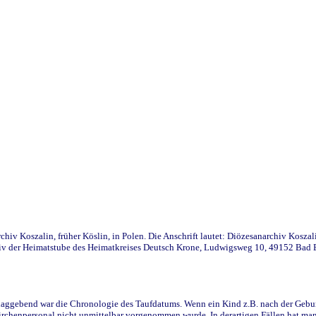
iv Koszalin, früher Köslin, in Polen. Die Anschrift lautet: Diözesanarchiv Koszal
v der Heimatstube des Heimatkreises Deutsch Krone, Ludwigsweg 10, 49152 Bad Ess
ggebend war die Chronologie des Taufdatums. Wenn ein Kind z.B. nach der Geburt 
rchenpersonal nicht unmittelbar vorgenommen wurde. In derartigen Fällen hat man d