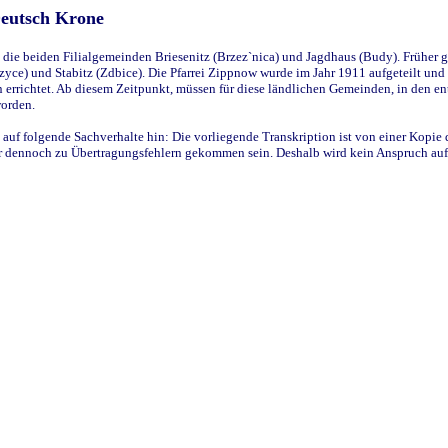
Deutsch Krone
ie beiden Filialgemeinden Briesenitz (Brzez`nica) und Jagdhaus (Budy). Früher g
yce) und Stabitz (Zdbice). Die Pfarrei Zippnow wurde im Jahr 1911 aufgeteilt und e
en errichtet. Ab diesem Zeitpunkt, müssen für diese ländlichen Gemeinden, in den
worden.
 auf folgende Sachverhalte hin: Die vorliegende Transkription ist von einer Kopie 
aber dennoch zu Übertragungsfehlern gekommen sein. Deshalb wird kein Anspruch auf 