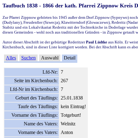
Taufbuch 1838 - 1866 der kath. Pfarrei Zippnow Kreis 
Zur Pfarrei Zippnow gehörten bis 1945 außer dem Dorf Zippnow (Sypnywo) noch d
(Dudylany), Freudenfier (Szwecja), Klawittersdorf (Glowaczewo), Rederitz (Nadarz
Stabitz und ein Lokalvikariat Rederitz mit der Tochterkirche in Doderlage wurd
diesen Gemeinden - wohl noch aus traditionellen Gründen - in Zippnow getauft 
Autor dieser Abschrift ist der gebürtige Rederitzer
Paul Lüdtke
aus Köln. Er weist
Kirchenbuch, sind in dieser Liste korrigiert worden. Bei der Abschrift kann es 
Alles
Suchen
Auswahl
Detail
Lfd-Nr:
7
Seite im Kirchenbuch:
267
Lfd-Nr im Kirchenbuch:
7
Geburt des Täuflings:
25.01.1838
Taufe des Täuflings:
kein Eintrag!
Vorname des Täuflings:
Totgeburt!
Name des Vaters:
Welnitz
Vorname des Vaters:
Anton