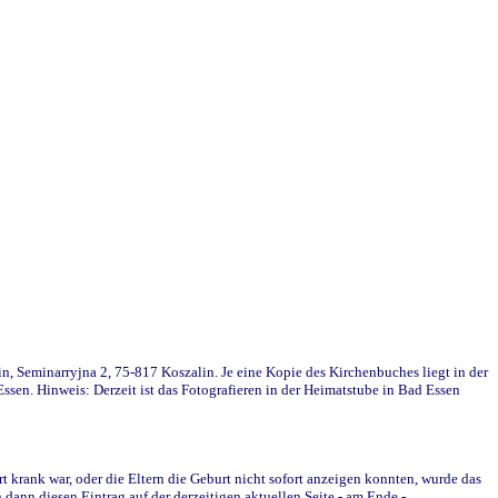
in, Seminarryjna 2, 75-817 Koszalin. Je eine Kopie des Kirchenbuches liegt in der
en. Hinweis: Derzeit ist das Fotografieren in der Heimatstube in Bad Essen
krank war, oder die Eltern die Geburt nicht sofort anzeigen konnten, wurde das
ann diesen Eintrag auf der derzeitigen aktuellen Seite - am Ende -