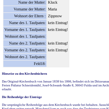
Name der Mutter:
Kluck
Vorname der Mutter:
Maria
Wohnort der Eltern :
Zippnow
Name des 1. Taufpaten:
kein Eintrag!
Vorname des 1. Taufpaten:
kein Eintrag!
Wohnort des 1. Taufpaten:
Name des 2. Taufpaten:
kein Eintrag!
Vorname des 2. Taufpaten:
kein Eintrag!
Wohnort des 2. Taufpaten:
Feld18:
Hinweise zu den Kirchenbüchern
Das Original-Kirchenbuch von Januar 1838 bis 1866, befindet sich im Diözesanarch
Freien Prälatur Schneidemühl, Josef-Schwank-Straße 8, 36043 Fulda und im Archi
erlaubt.
Die Reihenfolge der Einträge
Die ursprüngliche Reihenfolge aus dem Kirchenbuch wurde bei behalten. Ausschla
Kind eben später getauft. Manchmal kam es auch vor, dass der Taufeintrag vom Ki