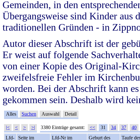
Gemeinden, in den entsprechende
Übergangsweise sind Kinder aus 
traditionellen Gründen - in Zippn
Autor dieser Abschrift ist der geb
Er weist auf folgende Sachverhalte
von einer Kopie des Original-Kirc
zweifelsfreie Fehler im Kirchenbuc
worden. Bei der Abschrift kann e
gekommen sein. Deshalb wird kein
Alles
Suchen
Auswahl
Detail
|<
<
>
>|
3380 Einträge gesamt:
<<
31
34
37
40
Lfd-
Seite im
Lfd-Nr im
Geburt des
Taufe de