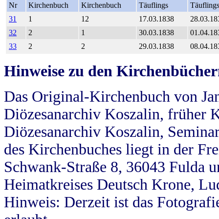
Nr
Kirchenbuch
Kirchenbuch
Täuflings
Täufling
31
1
12
17.03.1838
28.03.18
32
2
1
30.03.1838
01.04.18
33
2
2
29.03.1838
08.04.18
Hinweise zu den Kirchenbücher
Das Original-Kirchenbuch von Jan
Diözesanarchiv Koszalin, früher Kö
Diözesanarchiv Koszalin, Seminar
des Kirchenbuches liegt in der Fr
Schwank-Straße 8, 36043 Fulda u
Heimatkreises Deutsch Krone, Lu
Hinweis: Derzeit ist das Fotograf