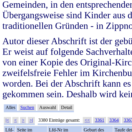
Gemeinden, in den entsprechende
Übergangsweise sind Kinder aus 
traditionellen Gründen - in Zippn
Autor dieser Abschrift ist der geb
Er weist auf folgende Sachverhalte
von einer Kopie des Original-Kirc
zweifelsfreie Fehler im Kirchenbuc
worden. Bei der Abschrift kann e
gekommen sein. Deshalb wird kein
Alles
Suchen
Auswahl
Detail
|<
<
>
>|
3380 Einträge gesamt:
<<
3361
3364
336
Lfd-
Seite im
Lfd-Nr im
Geburt des
Taufe de