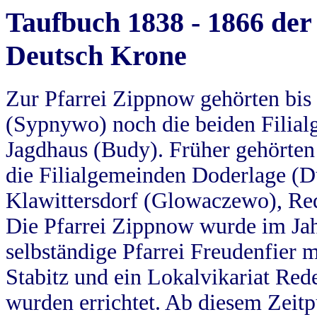
Taufbuch 1838 - 1866 der
Deutsch Krone
Zur Pfarrei Zippnow gehörten bi
(Sypnywo) noch die beiden Filial
Jagdhaus (Budy). Früher gehörten 
die Filialgemeinden Doderlage (D
Klawittersdorf (Glowaczewo), Red
Die Pfarrei Zippnow wurde im Jah
selbständige Pfarrei Freudenfier m
Stabitz und ein Lokalvikariat Red
wurden errichtet. Ab diesem Zeitp