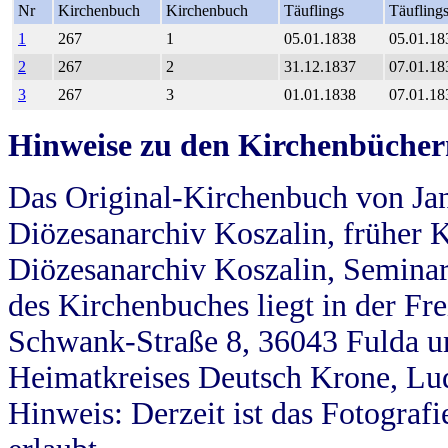
Nr
Kirchenbuch
Kirchenbuch
Täuflings
Täufling
1
267
1
05.01.1838
05.01.18
2
267
2
31.12.1837
07.01.18
3
267
3
01.01.1838
07.01.18
Hinweise zu den Kirchenbücher
Das Original-Kirchenbuch von Jan
Diözesanarchiv Koszalin, früher Kö
Diözesanarchiv Koszalin, Seminar
des Kirchenbuches liegt in der Fr
Schwank-Straße 8, 36043 Fulda u
Heimatkreises Deutsch Krone, Lu
Hinweis: Derzeit ist das Fotograf