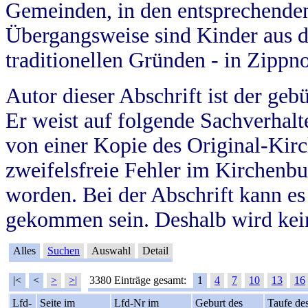
Gemeinden, in den entsprechende
Übergangsweise sind Kinder aus 
traditionellen Gründen - in Zippn
Autor dieser Abschrift ist der geb
Er weist auf folgende Sachverhalte
von einer Kopie des Original-Kirc
zweifelsfreie Fehler im Kirchenbuc
worden. Bei der Abschrift kann e
gekommen sein. Deshalb wird kein
Alles
Suchen
Auswahl
Detail
|<
<
>
>|
3380 Einträge gesamt:
1
4
7
10
13
16
Lfd-
Seite im
Lfd-Nr im
Geburt des
Taufe de