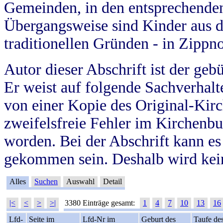
Gemeinden, in den entsprechende
Übergangsweise sind Kinder aus 
traditionellen Gründen - in Zippn
Autor dieser Abschrift ist der geb
Er weist auf folgende Sachverhalte
von einer Kopie des Original-Kirc
zweifelsfreie Fehler im Kirchenbuc
worden. Bei der Abschrift kann e
gekommen sein. Deshalb wird kein
Alles
Suchen
Auswahl
Detail
|<
<
>
>|
3380 Einträge gesamt:
1
4
7
10
13
16
Lfd-
Seite im
Lfd-Nr im
Geburt des
Taufe de