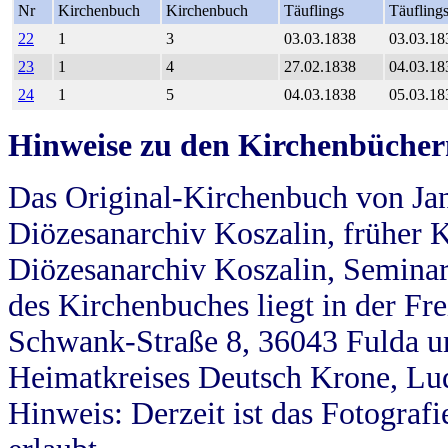
Nr
Kirchenbuch
Kirchenbuch
Täuflings
Täufling
22
1
3
03.03.1838
03.03.18
23
1
4
27.02.1838
04.03.18
24
1
5
04.03.1838
05.03.18
Hinweise zu den Kirchenbücher
Das Original-Kirchenbuch von Jan
Diözesanarchiv Koszalin, früher Kö
Diözesanarchiv Koszalin, Seminar
des Kirchenbuches liegt in der Fr
Schwank-Straße 8, 36043 Fulda u
Heimatkreises Deutsch Krone, Lu
Hinweis: Derzeit ist das Fotograf