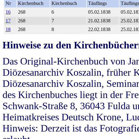
Nr
Kirchenbuch
Kirchenbuch
Täuflings
Täufling
16
268
6
05.02.1838
05.02.18
17
268
7
21.02.1838
25.02.18
18
268
8
22.02.1838
25.02.18
Hinweise zu den Kirchenbücher
Das Original-Kirchenbuch von Jan
Diözesanarchiv Koszalin, früher Kö
Diözesanarchiv Koszalin, Seminar
des Kirchenbuches liegt in der Fr
Schwank-Straße 8, 36043 Fulda u
Heimatkreises Deutsch Krone, Lu
Hinweis: Derzeit ist das Fotograf