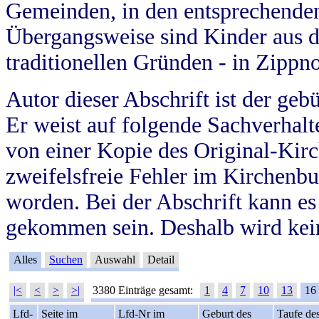
Gemeinden, in den entsprechende
Übergangsweise sind Kinder aus 
traditionellen Gründen - in Zippn
Autor dieser Abschrift ist der geb
Er weist auf folgende Sachverhalte
von einer Kopie des Original-Kirc
zweifelsfreie Fehler im Kirchenbuc
worden. Bei der Abschrift kann e
gekommen sein. Deshalb wird kein
Alles
Suchen
Auswahl
Detail
|<
<
>
>|
3380 Einträge gesamt:
1
4
7
10
13
16
Lfd-
Seite im
Lfd-Nr im
Geburt des
Taufe de