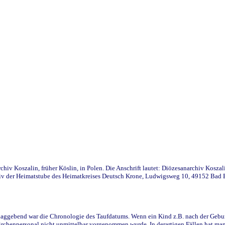
iv Koszalin, früher Köslin, in Polen. Die Anschrift lautet: Diözesanarchiv Koszal
v der Heimatstube des Heimatkreises Deutsch Krone, Ludwigsweg 10, 49152 Bad Ess
ggebend war die Chronologie des Taufdatums. Wenn ein Kind z.B. nach der Geburt 
rchenpersonal nicht unmittelbar vorgenommen wurde. In derartigen Fällen hat man d