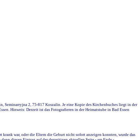
in, Seminarryjna 2, 75-817 Koszalin. Je eine Kopie des Kirchenbuches liegt in der
en. Hinweis: Derzeit ist das Fotografieren in der Heimatstube in Bad Essen
krank war, oder die Eltern die Geburt nicht sofort anzeigen konnten, wurde das
ann diesen Eintrag auf der derzeitigen aktuellen Seite - am Ende -