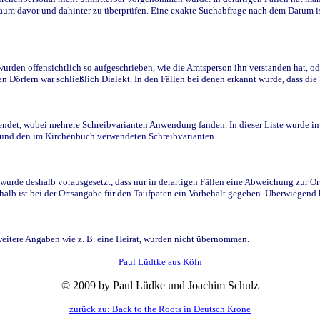
raum davor und dahinter zu überprüfen. Eine exakte Suchabfrage nach dem Datum i
den offensichtlich so aufgeschrieben, wie die Amtsperson ihn verstanden hat, ode
n Dörfern war schließlich Dialekt. In den Fällen bei denen erkannt wurde, dass di
t, wobei mehrere Schreibvarianten Anwendung fanden. In dieser Liste wurde in de
n und den im Kirchenbuch verwendeten Schreibvarianten.
wurde deshalb vorausgesetzt, dass nur in derartigen Fällen eine Abweichung zur O
eshalb ist bei der Ortsangabe für den Taufpaten ein Vorbehalt gegeben. Überwiegen
weitere Angaben wie z. B. eine Heirat, wurden nicht übernommen.
Paul Lüdtke aus Köln
© 2009 by Paul Lüdke und Joachim Schulz
zurück zu: Back to the Roots in Deutsch Krone