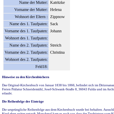
Name der Mutter:
Katritzke
Vorname der Mutter:
Helena
Wohnort der Eltern :
Zippnow
Name des 1. Taufpaten:
Sack
Vorname des 1. Taufpaten:
Johann
Wohnort des 1. Taufpaten:
Name des 2. Taufpaten:
Streich
Vorname des 2. Taufpaten:
Christina
Wohnort des 2. Taufpaten:
Feld18:
Hinweise zu den Kirchenbüchern
Das Original-Kirchenbuch von Januar 1838 bis 1866, befindet sich im Diözesanarch
Freien Prälatur Schneidemühl, Josef-Schwank-Straße 8, 36043 Fulda und im Archi
erlaubt.
Die Reihenfolge der Einträge
Die ursprüngliche Reihenfolge aus dem Kirchenbuch wurde bei behalten. Ausschla
Kind eben später getauft. Manchmal kam es auch vor, dass der Taufeintrag vom Ki