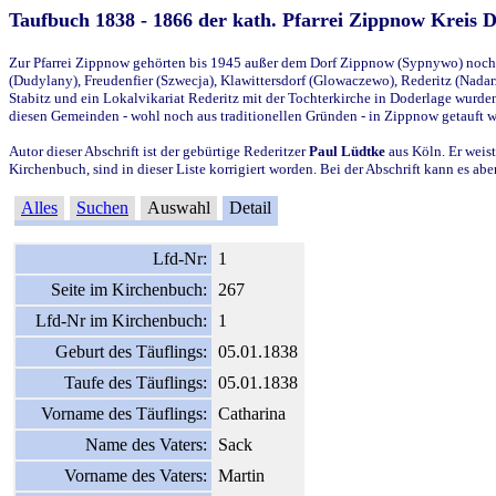
Taufbuch 1838 - 1866 der kath. Pfarrei Zippnow Kreis 
Zur Pfarrei Zippnow gehörten bis 1945 außer dem Dorf Zippnow (Sypnywo) noch d
(Dudylany), Freudenfier (Szwecja), Klawittersdorf (Glowaczewo), Rederitz (Nadarz
Stabitz und ein Lokalvikariat Rederitz mit der Tochterkirche in Doderlage wurd
diesen Gemeinden - wohl noch aus traditionellen Gründen - in Zippnow getauft 
Autor dieser Abschrift ist der gebürtige Rederitzer
Paul Lüdtke
aus Köln. Er weist
Kirchenbuch, sind in dieser Liste korrigiert worden. Bei der Abschrift kann es 
Alles
Suchen
Auswahl
Detail
Lfd-Nr:
1
Seite im Kirchenbuch:
267
Lfd-Nr im Kirchenbuch:
1
Geburt des Täuflings:
05.01.1838
Taufe des Täuflings:
05.01.1838
Vorname des Täuflings:
Catharina
Name des Vaters:
Sack
Vorname des Vaters:
Martin