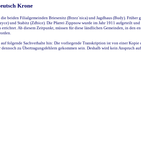
Deutsch Krone
ie beiden Filialgemeinden Briesenitz (Brzez`nica) und Jagdhaus (Budy). Früher g
yce) und Stabitz (Zdbice). Die Pfarrei Zippnow wurde im Jahr 1911 aufgeteilt und e
en errichtet. Ab diesem Zeitpunkt, müssen für diese ländlichen Gemeinden, in den
worden.
 auf folgende Sachverhalte hin: Die vorliegende Transkription ist von einer Kopie 
aber dennoch zu Übertragungsfehlern gekommen sein. Deshalb wird kein Anspruch auf 