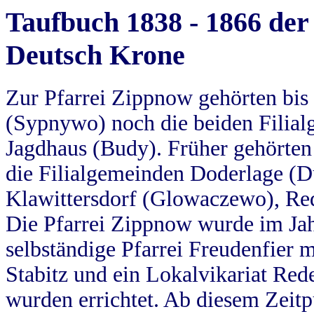
Taufbuch 1838 - 1866 der
Deutsch Krone
Zur Pfarrei Zippnow gehörten bi
(Sypnywo) noch die beiden Filial
Jagdhaus (Budy). Früher gehörten 
die Filialgemeinden Doderlage (D
Klawittersdorf (Glowaczewo), Red
Die Pfarrei Zippnow wurde im Jah
selbständige Pfarrei Freudenfier m
Stabitz und ein Lokalvikariat Red
wurden errichtet. Ab diesem Zeitp