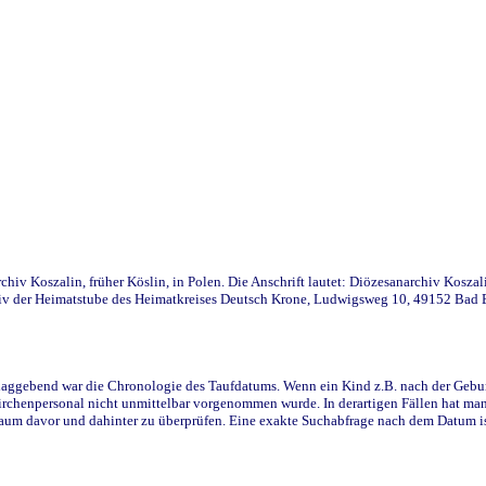
iv Koszalin, früher Köslin, in Polen. Die Anschrift lautet: Diözesanarchiv Koszal
v der Heimatstube des Heimatkreises Deutsch Krone, Ludwigsweg 10, 49152 Bad Ess
ggebend war die Chronologie des Taufdatums. Wenn ein Kind z.B. nach der Geburt 
rchenpersonal nicht unmittelbar vorgenommen wurde. In derartigen Fällen hat man d
raum davor und dahinter zu überprüfen. Eine exakte Suchabfrage nach dem Datum i