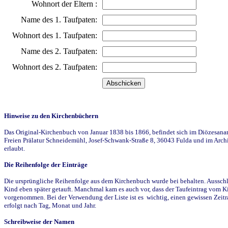
Wohnort der Eltern :
Name des 1. Taufpaten:
Wohnort des 1. Taufpaten:
Name des 2. Taufpaten:
Wohnort des 2. Taufpaten:
Hinweise zu den Kirchenbüchern
Das Original-Kirchenbuch von Januar 1838 bis 1866, befindet sich im Diözesanarch
Freien Prälatur Schneidemühl, Josef-Schwank-Straße 8, 36043 Fulda und im Archi
erlaubt.
Die Reihenfolge der Einträge
Die ursprüngliche Reihenfolge aus dem Kirchenbuch wurde bei behalten. Ausschla
Kind eben später getauft. Manchmal kam es auch vor, dass der Taufeintrag vom Ki
vorgenommen. Bei der Verwendung der Liste ist es wichtig, einen gewissen Zeit
erfolgt nach Tag, Monat und Jahr.
Schreibweise der Namen