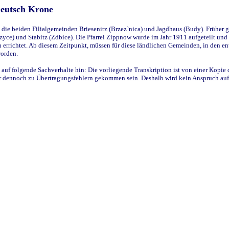
Deutsch Krone
ie beiden Filialgemeinden Briesenitz (Brzez`nica) und Jagdhaus (Budy). Früher g
yce) und Stabitz (Zdbice). Die Pfarrei Zippnow wurde im Jahr 1911 aufgeteilt und e
en errichtet. Ab diesem Zeitpunkt, müssen für diese ländlichen Gemeinden, in den
worden.
 auf folgende Sachverhalte hin: Die vorliegende Transkription ist von einer Kopie 
aber dennoch zu Übertragungsfehlern gekommen sein. Deshalb wird kein Anspruch auf 