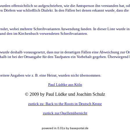
den offensichtlich so aufgeschrieben, wie die Amtsperson ihn verstanden hat, ode
n Dörfern war schließlich Dialekt. In den Fällen bei denen erkannt wurde, dass di
t, wobei mehrere Schreibvarianten Anwendung fanden. In dieser Liste wurde in de
n und den im Kirchenbuch verwendeten Schreibvarianten.
wurde deshalb vorausgesetzt, dass nur in derartigen Fällen eine Abweichung zur O
eshalb ist bei der Ortsangabe für den Taufpaten ein Vorbehalt gegeben. Überwiegen
weitere Angaben wie z. B. eine Heirat, wurden nicht übernommen.
Paul Lüdtke aus Köln
© 2009 by Paul Lüdke und Joachim Schulz
zurück zu: Back to the Roots in Deutsch Krone
zurück zur Quellenübersicht
powered in 0.01s by baseportal.de