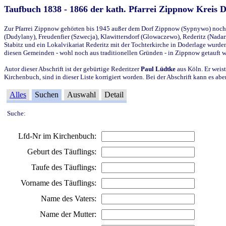
Taufbuch 1838 - 1866 der kath. Pfarrei Zippnow Kreis 
Zur Pfarrei Zippnow gehörten bis 1945 außer dem Dorf Zippnow (Sypnywo) noch d
(Dudylany), Freudenfier (Szwecja), Klawittersdorf (Glowaczewo), Rederitz (Nadarz
Stabitz und ein Lokalvikariat Rederitz mit der Tochterkirche in Doderlage wurd
diesen Gemeinden - wohl noch aus traditionellen Gründen - in Zippnow getauft 
Autor dieser Abschrift ist der gebürtige Rederitzer
Paul Lüdtke
aus Köln. Er weist
Kirchenbuch, sind in dieser Liste korrigiert worden. Bei der Abschrift kann es 
Alles
Suchen
Auswahl
Detail
Suche:
Lfd-Nr im Kirchenbuch:
Geburt des Täuflings:
Taufe des Täuflings:
Vorname des Täuflings:
Name des Vaters:
Name der Mutter: