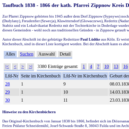
Taufbuch 1838 - 1866 der kath. Pfarrei Zippnow Kreis 
Zur Pfarrei Zippnow gehörten bis 1945 außer dem Dorf Zippnow (Sypnywo) noch d
(Dudylany), Freudenfier (Szwecja), Klawittersdorf (Glowaczewo), Rederitz (Nadarz
Stabitz und ein Lokalvikariat Rederitz mit der Tochterkirche in Doderlage wurd
diesen Gemeinden - wohl noch aus traditionellen Gründen - in Zippnow getauft 
Autor dieser Abschrift ist der gebürtige Rederitzer
Paul Lüdtke
aus Köln. Er weist
Kirchenbuch, sind in dieser Liste korrigiert worden. Bei der Abschrift kann es 
Alles
Suchen
Auswahl
Detail
|<
<
>
>|
3380 Einträge gesamt:
1
4
7
10
13
16
Lfd-Nr
Seite im Kirchenbuch
Lfd-Nr im Kirchenbuch
Geburt des
28
1
9
08.03.183
29
1
10
14.03.183
30
1
11
23.03.183
Hinweise zu den Kirchenbüchern
Das Original-Kirchenbuch von Januar 1838 bis 1866, befindet sich im Diözesanarch
Freien Prälatur Schneidemühl, Josef-Schwank-Straße 8, 36043 Fulda und im Archi