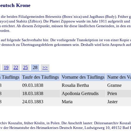
Deutsch Krone
ie beiden Filialgemeinden Briesenitz (Brzez`nica) und Jagdhaus (Budy). Früher g
yce) und Stabitz (Zdbice). Die Pfarrei Zippnow wurde im Jahr 1911 aufgeteilt und e
en errichtet. Ab diesem Zeitpunkt, müssen für diese ländlichen Gemeinden, in den
worden.
 auf folgende Sachverhalte hin: Die vorliegende Transkription ist von einer Kopie 
aber dennoch zu Übertragungsfehlern gekommen sein. Deshalb wird kein Anspruch auf 
19
22
25
28
>>
 Täuflings
Taufe des Täuflings
Vorname des Täuflings
Name des Va
8
09.03.1838
Rosalia Bertha
Gramse
8
18.03.1838
Apollonia Gertrudis
Prien
8
24.03.1883
Maria
Jaster
iv Koszalin, früher Köslin, in Polen. Die Anschrift lautet: Diözesanarchiv Koszal
v der Heimatstube des Heimatkreises Deutsch Krone, Ludwigsweg 10, 49152 Bad Ess