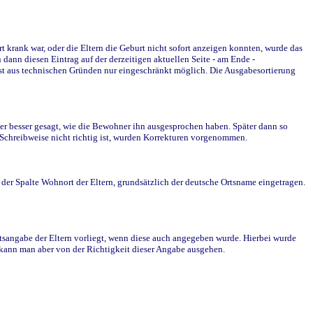
krank war, oder die Eltern die Geburt nicht sofort anzeigen konnten, wurde das
ann diesen Eintrag auf der derzeitigen aktuellen Seite - am Ende -
st aus technischen Gründen nur eingeschränkt möglich. Die Ausgabesortierung
r besser gesagt, wie die Bewohner ihn ausgesprochen haben. Später dann so
e Schreibweise nicht richtig ist, wurden Korrekturen vorgenommen.
r Spalte Wohnort der Eltern, grundsätzlich der deutsche Ortsname eingetragen.
rtsangabe der Eltern vorliegt, wenn diese auch angegeben wurde. Hierbei wurde
d kann man aber von der Richtigkeit dieser Angabe ausgehen.