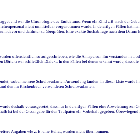
ggebend war die Chronologie des Taufdatums. Wenn ein Kind z.B. nach der Geburt 
rchenpersonal nicht unmittelbar vorgenommen wurde. In derartigen Fällen hat man d
raum davor und dahinter zu überprüfen. Eine exakte Suchabfrage nach dem Datum i
den offensichtlich so aufgeschrieben, wie die Amtsperson ihn verstanden hat, ode
n Dörfern war schließlich Dialekt. In den Fällen bei denen erkannt wurde, dass di
t, wobei mehrere Schreibvarianten Anwendung fanden. In dieser Liste wurde in de
n und den im Kirchenbuch verwendeten Schreibvarianten.
wurde deshalb vorausgesetzt, dass nur in derartigen Fällen eine Abweichung zur O
eshalb ist bei der Ortsangabe für den Taufpaten ein Vorbehalt gegeben. Überwiegen
weitere Angaben wie z. B. eine Heirat, wurden nicht übernommen.