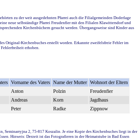
ehörten zu der weit ausgedehnten Pfarrei auch die Filialgemeinden Doderlage
ine neue selbständige Pfarrei Freudenfier mit den Filialen Klawittersdorf und
 entsprechenden Kirchenbüchern gesucht werden. Übergangsweise sind Kinder aus
des Original-Kirchenbuches erstellt worden. Erkannte zweifelsfreie Fehler im
Fehlerfreiheit erhoben.
ters
Vorname des Vaters
Name der Mutter
Wohnort der Eltern
Anton
Polzin
Freudenfier
Andreas
Korn
Jagdhaus
Peter
Radke
Zippnow
in, Seminarryjna 2, 75-817 Koszalin. Je eine Kopie des Kirchenbuches liegt in der
en. Hinweis: Derzeit ist das Fotografieren in der Heimatstube in Bad Essen