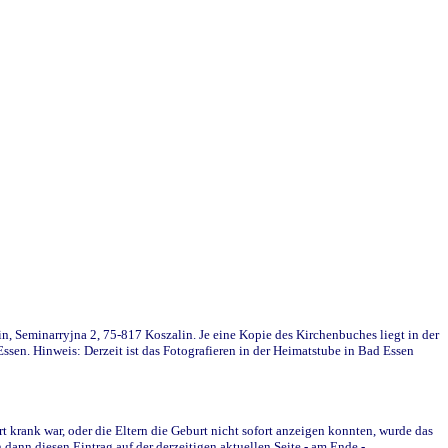
in, Seminarryjna 2, 75-817 Koszalin. Je eine Kopie des Kirchenbuches liegt in der
en. Hinweis: Derzeit ist das Fotografieren in der Heimatstube in Bad Essen
krank war, oder die Eltern die Geburt nicht sofort anzeigen konnten, wurde das
ann diesen Eintrag auf der derzeitigen aktuellen Seite - am Ende -