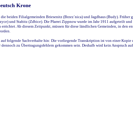
Deutsch Krone
ie beiden Filialgemeinden Briesenitz (Brzez`nica) und Jagdhaus (Budy). Früher g
yce) und Stabitz (Zdbice). Die Pfarrei Zippnow wurde im Jahr 1911 aufgeteilt und e
en errichtet. Ab diesem Zeitpunkt, müssen für diese ländlichen Gemeinden, in den
worden.
 auf folgende Sachverhalte hin: Die vorliegende Transkription ist von einer Kopie 
aber dennoch zu Übertragungsfehlern gekommen sein. Deshalb wird kein Anspruch auf 