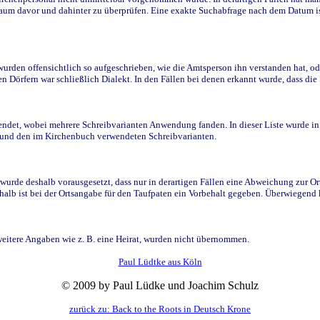
raum davor und dahinter zu überprüfen. Eine exakte Suchabfrage nach dem Datum i
den offensichtlich so aufgeschrieben, wie die Amtsperson ihn verstanden hat, ode
n Dörfern war schließlich Dialekt. In den Fällen bei denen erkannt wurde, dass di
t, wobei mehrere Schreibvarianten Anwendung fanden. In dieser Liste wurde in de
n und den im Kirchenbuch verwendeten Schreibvarianten.
wurde deshalb vorausgesetzt, dass nur in derartigen Fällen eine Abweichung zur O
eshalb ist bei der Ortsangabe für den Taufpaten ein Vorbehalt gegeben. Überwiegen
weitere Angaben wie z. B. eine Heirat, wurden nicht übernommen.
Paul Lüdtke aus Köln
© 2009 by Paul Lüdke und Joachim Schulz
zurück zu: Back to the Roots in Deutsch Krone