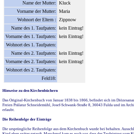
Name der Mutter:
Kluck
Vorname der Mutter:
Maria
Wohnort der Eltern :
Zippnow
Name des 1. Taufpaten:
kein Eintrag!
Vorname des 1. Taufpaten:
kein Eintrag!
Wohnort des 1. Taufpaten:
Name des 2. Taufpaten:
kein Eintrag!
Vorname des 2. Taufpaten:
kein Eintrag!
Wohnort des 2. Taufpaten:
Feld18:
Hinweise zu den Kirchenbüchern
Das Original-Kirchenbuch von Januar 1838 bis 1866, befindet sich im Diözesanarch
Freien Prälatur Schneidemühl, Josef-Schwank-Straße 8, 36043 Fulda und im Archi
erlaubt.
Die Reihenfolge der Einträge
Die ursprüngliche Reihenfolge aus dem Kirchenbuch wurde bei behalten. Ausschla
Kind eben später getauft. Manchmal kam es auch vor, dass der Taufeintrag vom Ki