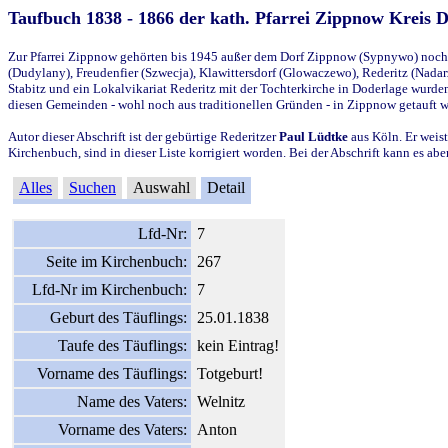
Taufbuch 1838 - 1866 der kath. Pfarrei Zippnow Kreis 
Zur Pfarrei Zippnow gehörten bis 1945 außer dem Dorf Zippnow (Sypnywo) noch d
(Dudylany), Freudenfier (Szwecja), Klawittersdorf (Glowaczewo), Rederitz (Nadarz
Stabitz und ein Lokalvikariat Rederitz mit der Tochterkirche in Doderlage wurd
diesen Gemeinden - wohl noch aus traditionellen Gründen - in Zippnow getauft 
Autor dieser Abschrift ist der gebürtige Rederitzer
Paul Lüdtke
aus Köln. Er weist
Kirchenbuch, sind in dieser Liste korrigiert worden. Bei der Abschrift kann es 
Alles
Suchen
Auswahl
Detail
Lfd-Nr:
7
Seite im Kirchenbuch:
267
Lfd-Nr im Kirchenbuch:
7
Geburt des Täuflings:
25.01.1838
Taufe des Täuflings:
kein Eintrag!
Vorname des Täuflings:
Totgeburt!
Name des Vaters:
Welnitz
Vorname des Vaters:
Anton