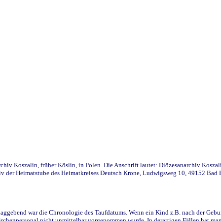
iv Koszalin, früher Köslin, in Polen. Die Anschrift lautet: Diözesanarchiv Koszal
v der Heimatstube des Heimatkreises Deutsch Krone, Ludwigsweg 10, 49152 Bad Ess
ggebend war die Chronologie des Taufdatums. Wenn ein Kind z.B. nach der Geburt 
rchenpersonal nicht unmittelbar vorgenommen wurde. In derartigen Fällen hat man d