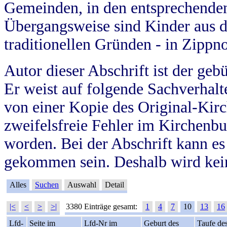
Gemeinden, in den entsprechende
Übergangsweise sind Kinder aus 
traditionellen Gründen - in Zippn
Autor dieser Abschrift ist der geb
Er weist auf folgende Sachverhalte
von einer Kopie des Original-Kirc
zweifelsfreie Fehler im Kirchenbuc
worden. Bei der Abschrift kann e
gekommen sein. Deshalb wird kein
Alles
Suchen
Auswahl
Detail
|<
<
>
>|
3380 Einträge gesamt:
1
4
7
10
13
16
Lfd-
Seite im
Lfd-Nr im
Geburt des
Taufe de