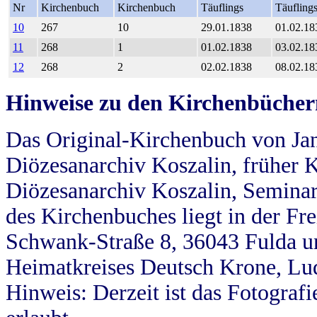
Nr
Kirchenbuch
Kirchenbuch
Täuflings
Täufling
10
267
10
29.01.1838
01.02.18
11
268
1
01.02.1838
03.02.18
12
268
2
02.02.1838
08.02.18
Hinweise zu den Kirchenbücher
Das Original-Kirchenbuch von Jan
Diözesanarchiv Koszalin, früher Kö
Diözesanarchiv Koszalin, Seminar
des Kirchenbuches liegt in der Fr
Schwank-Straße 8, 36043 Fulda u
Heimatkreises Deutsch Krone, Lu
Hinweis: Derzeit ist das Fotograf