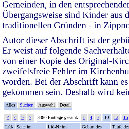
Gemeinden, in den entsprechende
Übergangsweise sind Kinder aus 
traditionellen Gründen - in Zippn
Autor dieser Abschrift ist der geb
Er weist auf folgende Sachverhalte
von einer Kopie des Original-Kirc
zweifelsfreie Fehler im Kirchenbuc
worden. Bei der Abschrift kann e
gekommen sein. Deshalb wird kein
Alles
Suchen
Auswahl
Detail
|<
<
>
>|
3380 Einträge gesamt:
1
4
7
10
13
16
Lfd-
Seite im
Lfd-Nr im
Geburt des
Taufe de