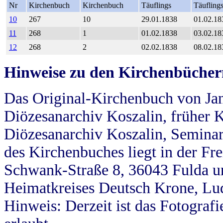
Nr
Kirchenbuch
Kirchenbuch
Täuflings
Täufling
10
267
10
29.01.1838
01.02.18
11
268
1
01.02.1838
03.02.18
12
268
2
02.02.1838
08.02.18
Hinweise zu den Kirchenbücher
Das Original-Kirchenbuch von Jan
Diözesanarchiv Koszalin, früher Kö
Diözesanarchiv Koszalin, Seminar
des Kirchenbuches liegt in der Fr
Schwank-Straße 8, 36043 Fulda u
Heimatkreises Deutsch Krone, Lu
Hinweis: Derzeit ist das Fotograf