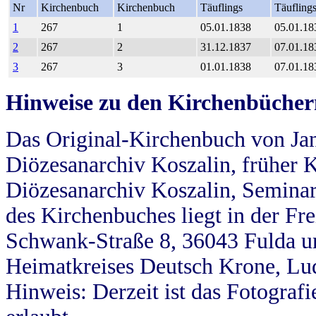
Nr
Kirchenbuch
Kirchenbuch
Täuflings
Täufling
1
267
1
05.01.1838
05.01.18
2
267
2
31.12.1837
07.01.18
3
267
3
01.01.1838
07.01.18
Hinweise zu den Kirchenbücher
Das Original-Kirchenbuch von Jan
Diözesanarchiv Koszalin, früher Kö
Diözesanarchiv Koszalin, Seminar
des Kirchenbuches liegt in der Fr
Schwank-Straße 8, 36043 Fulda u
Heimatkreises Deutsch Krone, Lu
Hinweis: Derzeit ist das Fotograf