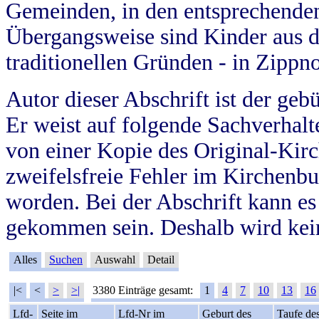
Gemeinden, in den entsprechende
Übergangsweise sind Kinder aus 
traditionellen Gründen - in Zippn
Autor dieser Abschrift ist der geb
Er weist auf folgende Sachverhalte
von einer Kopie des Original-Kirc
zweifelsfreie Fehler im Kirchenbuc
worden. Bei der Abschrift kann e
gekommen sein. Deshalb wird kein
Alles
Suchen
Auswahl
Detail
|<
<
>
>|
3380 Einträge gesamt:
1
4
7
10
13
16
Lfd-
Seite im
Lfd-Nr im
Geburt des
Taufe de