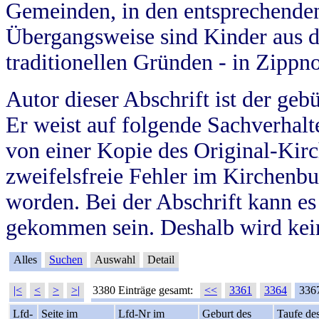
Gemeinden, in den entsprechende
Übergangsweise sind Kinder aus 
traditionellen Gründen - in Zippn
Autor dieser Abschrift ist der geb
Er weist auf folgende Sachverhalte
von einer Kopie des Original-Kirc
zweifelsfreie Fehler im Kirchenbuc
worden. Bei der Abschrift kann e
gekommen sein. Deshalb wird kein
Alles
Suchen
Auswahl
Detail
|<
<
>
>|
3380 Einträge gesamt:
<<
3361
3364
336
Lfd-
Seite im
Lfd-Nr im
Geburt des
Taufe de