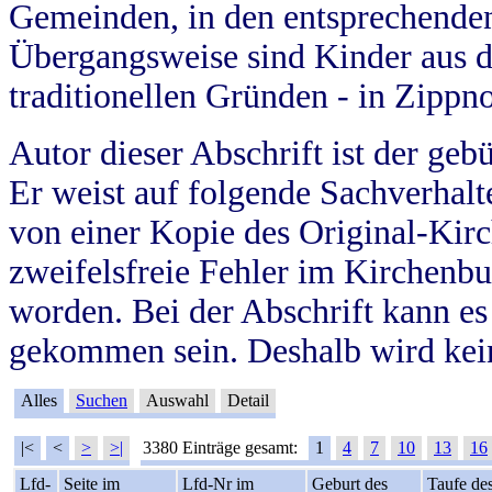
Gemeinden, in den entsprechende
Übergangsweise sind Kinder aus 
traditionellen Gründen - in Zippn
Autor dieser Abschrift ist der geb
Er weist auf folgende Sachverhalte
von einer Kopie des Original-Kirc
zweifelsfreie Fehler im Kirchenbuc
worden. Bei der Abschrift kann e
gekommen sein. Deshalb wird kein
Alles
Suchen
Auswahl
Detail
|<
<
>
>|
3380 Einträge gesamt:
1
4
7
10
13
16
Lfd-
Seite im
Lfd-Nr im
Geburt des
Taufe de