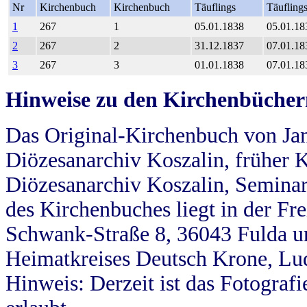
Nr
Kirchenbuch
Kirchenbuch
Täuflings
Täufling
1
267
1
05.01.1838
05.01.18
2
267
2
31.12.1837
07.01.18
3
267
3
01.01.1838
07.01.18
Hinweise zu den Kirchenbücher
Das Original-Kirchenbuch von Jan
Diözesanarchiv Koszalin, früher Kö
Diözesanarchiv Koszalin, Seminar
des Kirchenbuches liegt in der Fr
Schwank-Straße 8, 36043 Fulda u
Heimatkreises Deutsch Krone, Lu
Hinweis: Derzeit ist das Fotograf