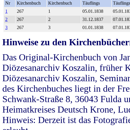
Nr
Kirchenbuch
Kirchenbuch
Täuflings
Täufling
1
267
1
05.01.1838
05.01.18
2
267
2
31.12.1837
07.01.18
3
267
3
01.01.1838
07.01.18
Hinweise zu den Kirchenbücher
Das Original-Kirchenbuch von Jan
Diözesanarchiv Koszalin, früher Kö
Diözesanarchiv Koszalin, Seminar
des Kirchenbuches liegt in der Fr
Schwank-Straße 8, 36043 Fulda u
Heimatkreises Deutsch Krone, Lu
Hinweis: Derzeit ist das Fotograf