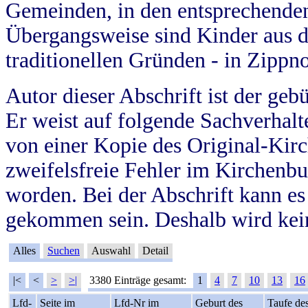
Gemeinden, in den entsprechende
Übergangsweise sind Kinder aus 
traditionellen Gründen - in Zippn
Autor dieser Abschrift ist der geb
Er weist auf folgende Sachverhalte
von einer Kopie des Original-Kirc
zweifelsfreie Fehler im Kirchenbuc
worden. Bei der Abschrift kann e
gekommen sein. Deshalb wird kein
Alles
Suchen
Auswahl
Detail
|<
<
>
>|
3380 Einträge gesamt:
1
4
7
10
13
16
Lfd-
Seite im
Lfd-Nr im
Geburt des
Taufe de