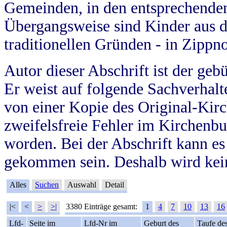
Gemeinden, in den entsprechende
Übergangsweise sind Kinder aus 
traditionellen Gründen - in Zippn
Autor dieser Abschrift ist der geb
Er weist auf folgende Sachverhalte
von einer Kopie des Original-Kirc
zweifelsfreie Fehler im Kirchenbuc
worden. Bei der Abschrift kann e
gekommen sein. Deshalb wird kein
Alles
Suchen
Auswahl
Detail
|<
<
>
>|
3380 Einträge gesamt:
1
4
7
10
13
16
Lfd-
Seite im
Lfd-Nr im
Geburt des
Taufe de