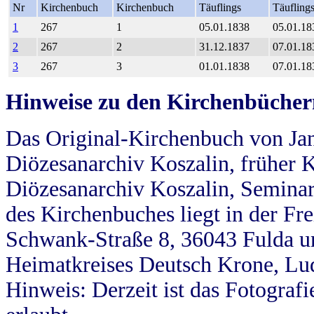
Nr
Kirchenbuch
Kirchenbuch
Täuflings
Täufling
1
267
1
05.01.1838
05.01.18
2
267
2
31.12.1837
07.01.18
3
267
3
01.01.1838
07.01.18
Hinweise zu den Kirchenbücher
Das Original-Kirchenbuch von Jan
Diözesanarchiv Koszalin, früher Kö
Diözesanarchiv Koszalin, Seminar
des Kirchenbuches liegt in der Fr
Schwank-Straße 8, 36043 Fulda u
Heimatkreises Deutsch Krone, Lu
Hinweis: Derzeit ist das Fotograf