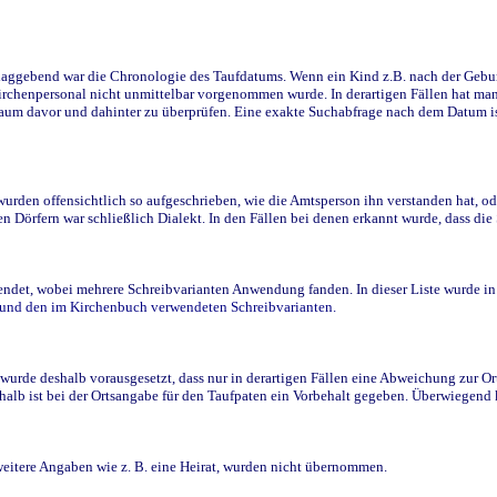
ggebend war die Chronologie des Taufdatums. Wenn ein Kind z.B. nach der Geburt 
rchenpersonal nicht unmittelbar vorgenommen wurde. In derartigen Fällen hat man d
raum davor und dahinter zu überprüfen. Eine exakte Suchabfrage nach dem Datum i
den offensichtlich so aufgeschrieben, wie die Amtsperson ihn verstanden hat, ode
n Dörfern war schließlich Dialekt. In den Fällen bei denen erkannt wurde, dass di
t, wobei mehrere Schreibvarianten Anwendung fanden. In dieser Liste wurde in de
n und den im Kirchenbuch verwendeten Schreibvarianten.
wurde deshalb vorausgesetzt, dass nur in derartigen Fällen eine Abweichung zur O
eshalb ist bei der Ortsangabe für den Taufpaten ein Vorbehalt gegeben. Überwiegen
weitere Angaben wie z. B. eine Heirat, wurden nicht übernommen.