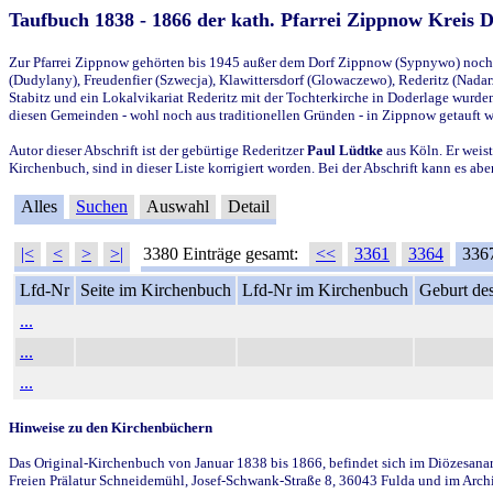
Taufbuch 1838 - 1866 der kath. Pfarrei Zippnow Kreis 
Zur Pfarrei Zippnow gehörten bis 1945 außer dem Dorf Zippnow (Sypnywo) noch d
(Dudylany), Freudenfier (Szwecja), Klawittersdorf (Glowaczewo), Rederitz (Nadarz
Stabitz und ein Lokalvikariat Rederitz mit der Tochterkirche in Doderlage wurd
diesen Gemeinden - wohl noch aus traditionellen Gründen - in Zippnow getauft 
Autor dieser Abschrift ist der gebürtige Rederitzer
Paul Lüdtke
aus Köln. Er weist
Kirchenbuch, sind in dieser Liste korrigiert worden. Bei der Abschrift kann es 
Alles
Suchen
Auswahl
Detail
|<
<
>
>|
3380 Einträge gesamt:
<<
3361
3364
336
Lfd-Nr
Seite im Kirchenbuch
Lfd-Nr im Kirchenbuch
Geburt des
...
...
...
Hinweise zu den Kirchenbüchern
Das Original-Kirchenbuch von Januar 1838 bis 1866, befindet sich im Diözesanarch
Freien Prälatur Schneidemühl, Josef-Schwank-Straße 8, 36043 Fulda und im Archi