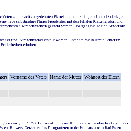
ehörten zu der weit ausgedehnten Pfarrei auch die Filialgemeinden Doderlage
ine neue selbständige Pfarrei Freudenfier mit den Filialen Klawittersdorf und
 entsprechenden Kirchenbüchern gesucht werden. Übergangsweise sind Kinder aus
des Original-Kirchenbuches erstellt worden. Erkannte zweifelsfreie Fehler im
Fehlerfreiheit erhoben.
ters
Vorname des Vaters
Name der Mutter
Wohnort der Eltern
in, Seminarryjna 2, 75-817 Koszalin. Je eine Kopie des Kirchenbuches liegt in der
en. Hinweis: Derzeit ist das Fotografieren in der Heimatstube in Bad Essen