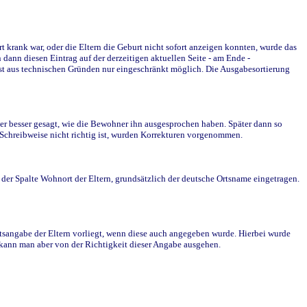
krank war, oder die Eltern die Geburt nicht sofort anzeigen konnten, wurde das
ann diesen Eintrag auf der derzeitigen aktuellen Seite - am Ende -
st aus technischen Gründen nur eingeschränkt möglich. Die Ausgabesortierung
r besser gesagt, wie die Bewohner ihn ausgesprochen haben. Später dann so
e Schreibweise nicht richtig ist, wurden Korrekturen vorgenommen.
r Spalte Wohnort der Eltern, grundsätzlich der deutsche Ortsname eingetragen.
rtsangabe der Eltern vorliegt, wenn diese auch angegeben wurde. Hierbei wurde
d kann man aber von der Richtigkeit dieser Angabe ausgehen.