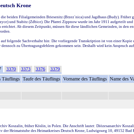
Deutsch Krone
ie beiden Filialgemeinden Briesenitz (Brzez`nica) und Jagdhaus (Budy). Früher g
yce) und Stabitz (Zdbice). Die Pfarrei Zippnow wurde im Jahr 1911 aufgeteilt und e
en errichtet. Ab diesem Zeitpunkt, müssen für diese ländlichen Gemeinden, in den
worden.
 auf folgende Sachverhalte hin: Die vorliegende Transkription ist von einer Kopie 
aber dennoch zu Übertragungsfehlern gekommen sein. Deshalb wird kein Anspruch auf 
7
3370
3373
3376
3379
 Täuflings
Taufe des Täuflings
Vorname des Täuflings
Name des Va
iv Koszalin, früher Köslin, in Polen. Die Anschrift lautet: Diözesanarchiv Koszal
v der Heimatstube des Heimatkreises Deutsch Krone, Ludwigsweg 10, 49152 Bad Ess