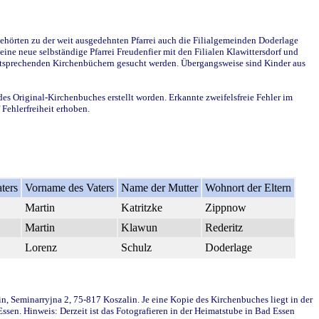
ehörten zu der weit ausgedehnten Pfarrei auch die Filialgemeinden Doderlage
ine neue selbständige Pfarrei Freudenfier mit den Filialen Klawittersdorf und
 entsprechenden Kirchenbüchern gesucht werden. Übergangsweise sind Kinder aus
des Original-Kirchenbuches erstellt worden. Erkannte zweifelsfreie Fehler im
Fehlerfreiheit erhoben.
ters
Vorname des Vaters
Name der Mutter
Wohnort der Eltern
Martin
Katritzke
Zippnow
Martin
Klawun
Rederitz
Lorenz
Schulz
Doderlage
in, Seminarryjna 2, 75-817 Koszalin. Je eine Kopie des Kirchenbuches liegt in der
en. Hinweis: Derzeit ist das Fotografieren in der Heimatstube in Bad Essen