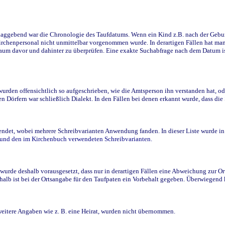
ggebend war die Chronologie des Taufdatums. Wenn ein Kind z.B. nach der Geburt 
rchenpersonal nicht unmittelbar vorgenommen wurde. In derartigen Fällen hat man d
raum davor und dahinter zu überprüfen. Eine exakte Suchabfrage nach dem Datum i
den offensichtlich so aufgeschrieben, wie die Amtsperson ihn verstanden hat, ode
n Dörfern war schließlich Dialekt. In den Fällen bei denen erkannt wurde, dass di
t, wobei mehrere Schreibvarianten Anwendung fanden. In dieser Liste wurde in de
n und den im Kirchenbuch verwendeten Schreibvarianten.
wurde deshalb vorausgesetzt, dass nur in derartigen Fällen eine Abweichung zur O
eshalb ist bei der Ortsangabe für den Taufpaten ein Vorbehalt gegeben. Überwiegen
weitere Angaben wie z. B. eine Heirat, wurden nicht übernommen.