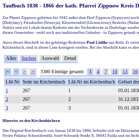
Taufbuch 1838 - 1866 der kath. Pfarrei Zippnow Kreis 
Zur Pfarrei Zippnow gehörten bis 1945 außer dem Dorf Zippnow (Sypnywo) noch d
(Dudylany), Freudenfier (Szwecja), Klawittersdorf (Glowaczewo), Rederitz (Nadarz
Stabitz und ein Lokalvikariat Rederitz mit der Tochterkirche in Doderlage wurd
diesen Gemeinden - wohl noch aus traditionellen Gründen - in Zippnow getauft 
Autor dieser Abschrift ist der gebürtige Rederitzer
Paul Lüdtke
aus Köln. Er weist
Kirchenbuch, sind in dieser Liste korrigiert worden. Bei der Abschrift kann es 
Alles
Suchen
Auswahl
Detail
|<
<
>
>|
3380 Einträge gesamt:
1
4
7
10
13
16
Lfd-Nr
Seite im Kirchenbuch
Lfd-Nr im Kirchenbuch
Geburt des
1
267
1
05.01.183
2
267
2
31.12.183
3
267
3
01.01.183
Hinweise zu den Kirchenbüchern
Das Original-Kirchenbuch von Januar 1838 bis 1866, befindet sich im Diözesanarch
Freien Prälatur Schneidemühl, Josef-Schwank-Straße 8, 36043 Fulda und im Archi