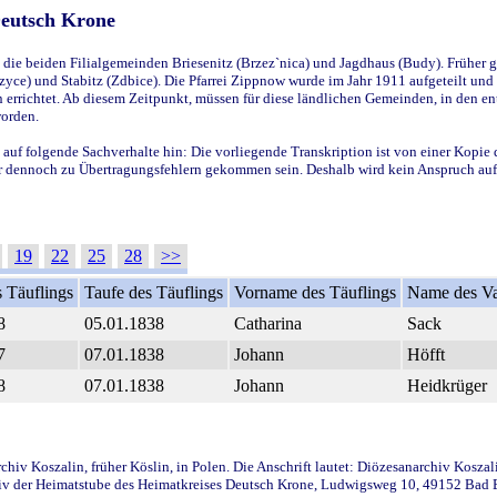
Deutsch Krone
ie beiden Filialgemeinden Briesenitz (Brzez`nica) und Jagdhaus (Budy). Früher g
yce) und Stabitz (Zdbice). Die Pfarrei Zippnow wurde im Jahr 1911 aufgeteilt und e
en errichtet. Ab diesem Zeitpunkt, müssen für diese ländlichen Gemeinden, in den
worden.
 auf folgende Sachverhalte hin: Die vorliegende Transkription ist von einer Kopie 
aber dennoch zu Übertragungsfehlern gekommen sein. Deshalb wird kein Anspruch auf 
19
22
25
28
>>
 Täuflings
Taufe des Täuflings
Vorname des Täuflings
Name des Va
8
05.01.1838
Catharina
Sack
7
07.01.1838
Johann
Höfft
8
07.01.1838
Johann
Heidkrüger
iv Koszalin, früher Köslin, in Polen. Die Anschrift lautet: Diözesanarchiv Koszal
v der Heimatstube des Heimatkreises Deutsch Krone, Ludwigsweg 10, 49152 Bad Ess