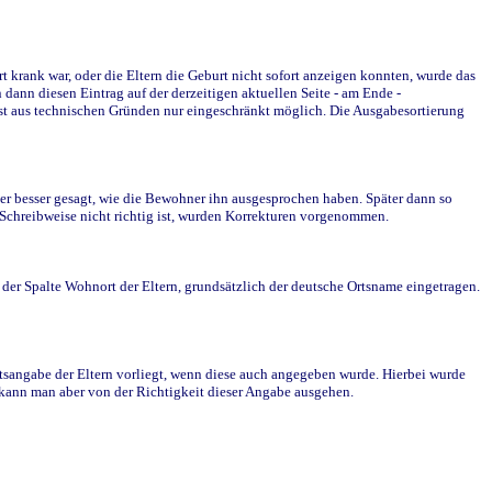
krank war, oder die Eltern die Geburt nicht sofort anzeigen konnten, wurde das
ann diesen Eintrag auf der derzeitigen aktuellen Seite - am Ende -
st aus technischen Gründen nur eingeschränkt möglich. Die Ausgabesortierung
r besser gesagt, wie die Bewohner ihn ausgesprochen haben. Später dann so
e Schreibweise nicht richtig ist, wurden Korrekturen vorgenommen.
r Spalte Wohnort der Eltern, grundsätzlich der deutsche Ortsname eingetragen.
rtsangabe der Eltern vorliegt, wenn diese auch angegeben wurde. Hierbei wurde
d kann man aber von der Richtigkeit dieser Angabe ausgehen.