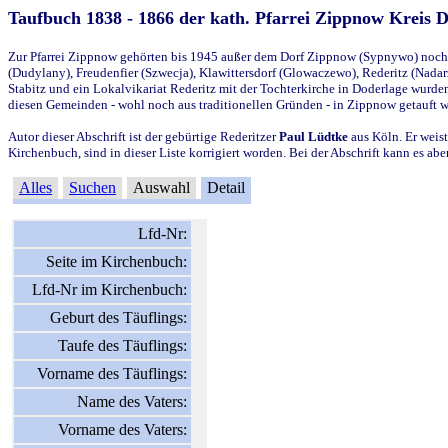
Taufbuch 1838 - 1866 der kath. Pfarrei Zippnow Kreis 
Zur Pfarrei Zippnow gehörten bis 1945 außer dem Dorf Zippnow (Sypnywo) noch d
(Dudylany), Freudenfier (Szwecja), Klawittersdorf (Glowaczewo), Rederitz (Nadarz
Stabitz und ein Lokalvikariat Rederitz mit der Tochterkirche in Doderlage wurd
diesen Gemeinden - wohl noch aus traditionellen Gründen - in Zippnow getauft 
Autor dieser Abschrift ist der gebürtige Rederitzer
Paul Lüdtke
aus Köln. Er weist
Kirchenbuch, sind in dieser Liste korrigiert worden. Bei der Abschrift kann es 
Alles
Suchen
Auswahl
Detail
Lfd-Nr:
Seite im Kirchenbuch:
Lfd-Nr im Kirchenbuch:
Geburt des Täuflings:
Taufe des Täuflings:
Vorname des Täuflings:
Name des Vaters:
Vorname des Vaters: