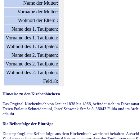
Name der Mutter:
Vorname der Mutter:
Wohnort der Eltern :
Name des 1. Taufpaten:
Vorname des 1. Taufpaten:
Wohnort des 1. Taufpaten:
Name des 2. Taufpaten:
Vorname des 2. Taufpaten:
Wohnort des 2. Taufpaten:
Feld18:
Hinweise zu den Kirchenbüchern
Das Original-Kirchenbuch von Januar 1838 bis 1866, befindet sich im Diözesanarch
Freien Prälatur Schneidemühl, Josef-Schwank-Straße 8, 36043 Fulda und im Archi
erlaubt.
Die Reihenfolge der Einträge
Die ursprüngliche Reihenfolge aus dem Kirchenbuch wurde bei behalten. Ausschla
Kind eben später getauft. Manchmal kam es auch vor, dass der Taufeintrag vom Ki