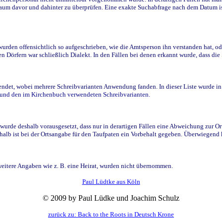
raum davor und dahinter zu überprüfen. Eine exakte Suchabfrage nach dem Datum i
den offensichtlich so aufgeschrieben, wie die Amtsperson ihn verstanden hat, ode
n Dörfern war schließlich Dialekt. In den Fällen bei denen erkannt wurde, dass di
t, wobei mehrere Schreibvarianten Anwendung fanden. In dieser Liste wurde in de
n und den im Kirchenbuch verwendeten Schreibvarianten.
wurde deshalb vorausgesetzt, dass nur in derartigen Fällen eine Abweichung zur O
eshalb ist bei der Ortsangabe für den Taufpaten ein Vorbehalt gegeben. Überwiegen
weitere Angaben wie z. B. eine Heirat, wurden nicht übernommen.
Paul Lüdtke aus Köln
© 2009 by Paul Lüdke und Joachim Schulz
zurück zu: Back to the Roots in Deutsch Krone