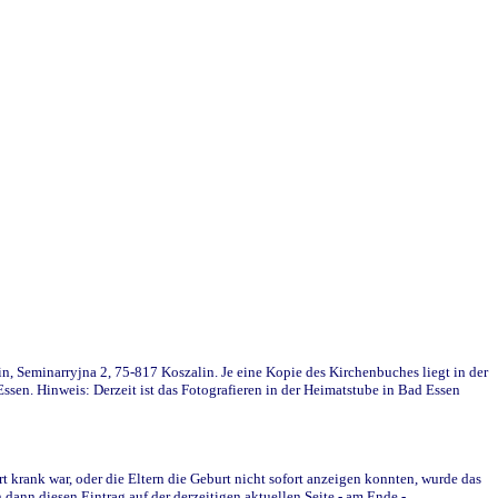
in, Seminarryjna 2, 75-817 Koszalin. Je eine Kopie des Kirchenbuches liegt in der
en. Hinweis: Derzeit ist das Fotografieren in der Heimatstube in Bad Essen
krank war, oder die Eltern die Geburt nicht sofort anzeigen konnten, wurde das
ann diesen Eintrag auf der derzeitigen aktuellen Seite - am Ende -