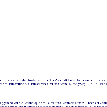
iv Koszalin, früher Köslin, in Polen. Die Anschrift lautet: Diözesanarchiv Koszal
v der Heimatstube des Heimatkreises Deutsch Krone, Ludwigsweg 10, 49152 Bad Ess
ggebend war die Chronologie des Taufdatums. Wenn ein Kind z.B. nach der Geburt 
rchenpersonal nicht unmittelbar vorgenommen wurde. In derartigen Fällen hat man d