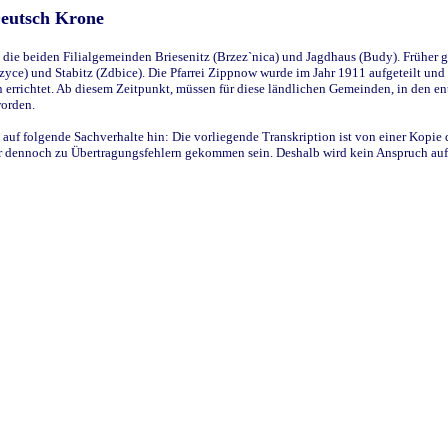
Deutsch Krone
ie beiden Filialgemeinden Briesenitz (Brzez`nica) und Jagdhaus (Budy). Früher g
yce) und Stabitz (Zdbice). Die Pfarrei Zippnow wurde im Jahr 1911 aufgeteilt und e
en errichtet. Ab diesem Zeitpunkt, müssen für diese ländlichen Gemeinden, in den
worden.
 auf folgende Sachverhalte hin: Die vorliegende Transkription ist von einer Kopie 
aber dennoch zu Übertragungsfehlern gekommen sein. Deshalb wird kein Anspruch auf 