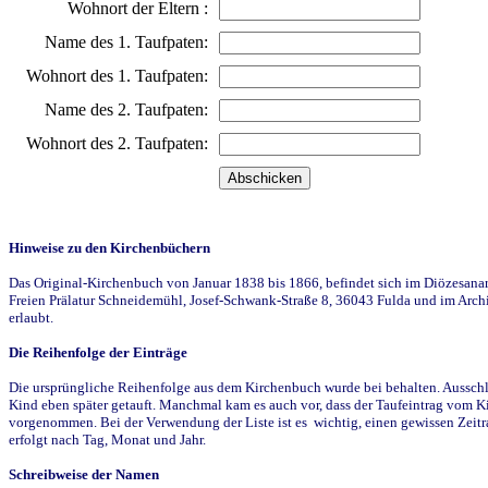
Wohnort der Eltern :
Name des 1. Taufpaten:
Wohnort des 1. Taufpaten:
Name des 2. Taufpaten:
Wohnort des 2. Taufpaten:
Hinweise zu den Kirchenbüchern
Das Original-Kirchenbuch von Januar 1838 bis 1866, befindet sich im Diözesanarch
Freien Prälatur Schneidemühl, Josef-Schwank-Straße 8, 36043 Fulda und im Archi
erlaubt.
Die Reihenfolge der Einträge
Die ursprüngliche Reihenfolge aus dem Kirchenbuch wurde bei behalten. Ausschla
Kind eben später getauft. Manchmal kam es auch vor, dass der Taufeintrag vom Ki
vorgenommen. Bei der Verwendung der Liste ist es wichtig, einen gewissen Zeit
erfolgt nach Tag, Monat und Jahr.
Schreibweise der Namen