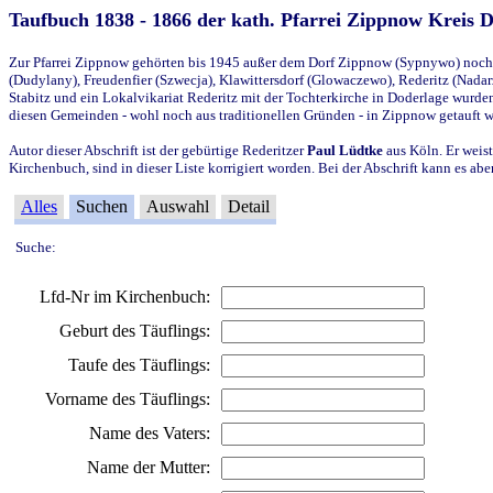
Taufbuch 1838 - 1866 der kath. Pfarrei Zippnow Kreis 
Zur Pfarrei Zippnow gehörten bis 1945 außer dem Dorf Zippnow (Sypnywo) noch d
(Dudylany), Freudenfier (Szwecja), Klawittersdorf (Glowaczewo), Rederitz (Nadarz
Stabitz und ein Lokalvikariat Rederitz mit der Tochterkirche in Doderlage wurd
diesen Gemeinden - wohl noch aus traditionellen Gründen - in Zippnow getauft 
Autor dieser Abschrift ist der gebürtige Rederitzer
Paul Lüdtke
aus Köln. Er weist
Kirchenbuch, sind in dieser Liste korrigiert worden. Bei der Abschrift kann es 
Alles
Suchen
Auswahl
Detail
Suche:
Lfd-Nr im Kirchenbuch:
Geburt des Täuflings:
Taufe des Täuflings:
Vorname des Täuflings:
Name des Vaters:
Name der Mutter: