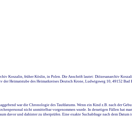
iv Koszalin, früher Köslin, in Polen. Die Anschrift lautet: Diözesanarchiv Koszal
v der Heimatstube des Heimatkreises Deutsch Krone, Ludwigsweg 10, 49152 Bad Ess
ggebend war die Chronologie des Taufdatums. Wenn ein Kind z.B. nach der Geburt 
rchenpersonal nicht unmittelbar vorgenommen wurde. In derartigen Fällen hat man d
raum davor und dahinter zu überprüfen. Eine exakte Suchabfrage nach dem Datum i