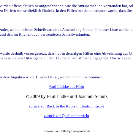
den offensichtlich so aufgeschrieben, wie die Amtsperson ihn verstanden hat, ode
n Dörfern war schließlich Dialekt. In den Fällen bei denen erkannt wurde, dass di
t, wobei mehrere Schreibvarianten Anwendung fanden. In dieser Liste wurde in de
n und den im Kirchenbuch verwendeten Schreibvarianten.
wurde deshalb vorausgesetzt, dass nur in derartigen Fällen eine Abweichung zur O
eshalb ist bei der Ortsangabe für den Taufpaten ein Vorbehalt gegeben. Überwiegen
weitere Angaben wie z. B. eine Heirat, wurden nicht übernommen.
Paul Lüdtke aus Köln
© 2009 by Paul Lüdke und Joachim Schulz
zurück zu: Back to the Roots in Deutsch Krone
zurück zur Quellenübersicht
powered in 0.00s by baseportal.de