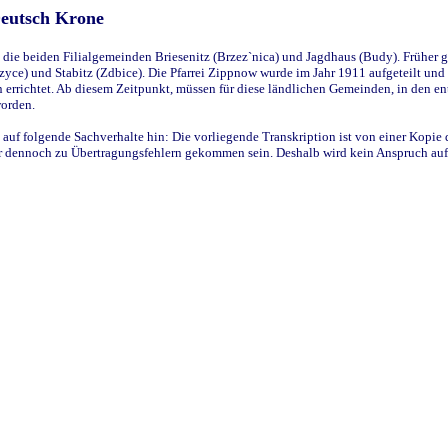
Deutsch Krone
ie beiden Filialgemeinden Briesenitz (Brzez`nica) und Jagdhaus (Budy). Früher g
yce) und Stabitz (Zdbice). Die Pfarrei Zippnow wurde im Jahr 1911 aufgeteilt und e
en errichtet. Ab diesem Zeitpunkt, müssen für diese ländlichen Gemeinden, in den
worden.
 auf folgende Sachverhalte hin: Die vorliegende Transkription ist von einer Kopie 
aber dennoch zu Übertragungsfehlern gekommen sein. Deshalb wird kein Anspruch auf 