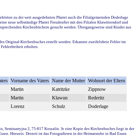
ehörten zu der weit ausgedehnten Pfarrei auch die Filialgemeinden Doderlage
ine neue selbständige Pfarrei Freudenfier mit den Filialen Klawittersdorf und
 entsprechenden Kirchenbüchern gesucht werden. Übergangsweise sind Kinder aus
des Original-Kirchenbuches erstellt worden. Erkannte zweifelsfreie Fehler im
Fehlerfreiheit erhoben.
ters
Vorname des Vaters
Name der Mutter
Wohnort der Eltern
Martin
Katritzke
Zippnow
Martin
Klawun
Rederitz
Lorenz
Schulz
Doderlage
in, Seminarryjna 2, 75-817 Koszalin. Je eine Kopie des Kirchenbuches liegt in der
en. Hinweis: Derzeit ist das Fotografieren in der Heimatstube in Bad Essen