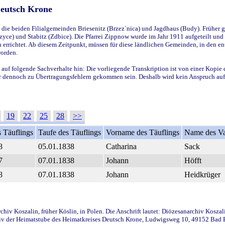
Deutsch Krone
ie beiden Filialgemeinden Briesenitz (Brzez`nica) und Jagdhaus (Budy). Früher g
yce) und Stabitz (Zdbice). Die Pfarrei Zippnow wurde im Jahr 1911 aufgeteilt und e
en errichtet. Ab diesem Zeitpunkt, müssen für diese ländlichen Gemeinden, in den
worden.
 auf folgende Sachverhalte hin: Die vorliegende Transkription ist von einer Kopie 
aber dennoch zu Übertragungsfehlern gekommen sein. Deshalb wird kein Anspruch auf 
19
22
25
28
>>
 Täuflings
Taufe des Täuflings
Vorname des Täuflings
Name des Va
8
05.01.1838
Catharina
Sack
7
07.01.1838
Johann
Höfft
8
07.01.1838
Johann
Heidkrüger
iv Koszalin, früher Köslin, in Polen. Die Anschrift lautet: Diözesanarchiv Koszal
v der Heimatstube des Heimatkreises Deutsch Krone, Ludwigsweg 10, 49152 Bad Ess