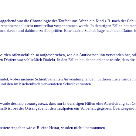
ggebend war die Chronologie des Taufdatums. Wenn ein Kind z.B. nach der Geburt 
rchenpersonal nicht unmittelbar vorgenommen wurde. In derartigen Fällen hat man d
raum davor und dahinter zu überprüfen. Eine exakte Suchabfrage nach dem Datum i
den offensichtlich so aufgeschrieben, wie die Amtsperson ihn verstanden hat, ode
n Dörfern war schließlich Dialekt. In den Fällen bei denen erkannt wurde, dass di
t, wobei mehrere Schreibvarianten Anwendung fanden. In dieser Liste wurde in de
n und den im Kirchenbuch verwendeten Schreibvarianten.
wurde deshalb vorausgesetzt, dass nur in derartigen Fällen eine Abweichung zur O
eshalb ist bei der Ortsangabe für den Taufpaten ein Vorbehalt gegeben. Überwiegen
weitere Angaben wie z. B. eine Heirat, wurden nicht übernommen.