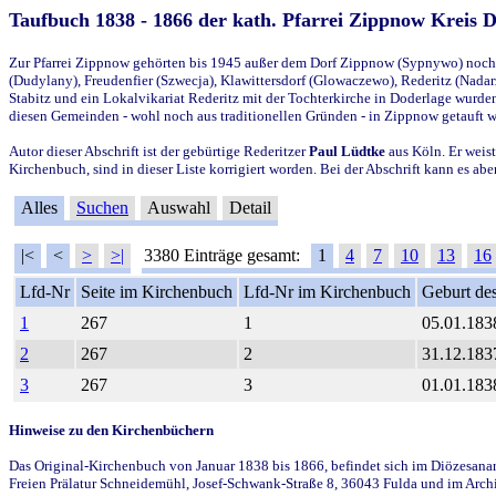
Taufbuch 1838 - 1866 der kath. Pfarrei Zippnow Kreis 
Zur Pfarrei Zippnow gehörten bis 1945 außer dem Dorf Zippnow (Sypnywo) noch d
(Dudylany), Freudenfier (Szwecja), Klawittersdorf (Glowaczewo), Rederitz (Nadarz
Stabitz und ein Lokalvikariat Rederitz mit der Tochterkirche in Doderlage wurd
diesen Gemeinden - wohl noch aus traditionellen Gründen - in Zippnow getauft 
Autor dieser Abschrift ist der gebürtige Rederitzer
Paul Lüdtke
aus Köln. Er weist
Kirchenbuch, sind in dieser Liste korrigiert worden. Bei der Abschrift kann es 
Alles
Suchen
Auswahl
Detail
|<
<
>
>|
3380 Einträge gesamt:
1
4
7
10
13
16
Lfd-Nr
Seite im Kirchenbuch
Lfd-Nr im Kirchenbuch
Geburt des
1
267
1
05.01.183
2
267
2
31.12.183
3
267
3
01.01.183
Hinweise zu den Kirchenbüchern
Das Original-Kirchenbuch von Januar 1838 bis 1866, befindet sich im Diözesanarch
Freien Prälatur Schneidemühl, Josef-Schwank-Straße 8, 36043 Fulda und im Archi