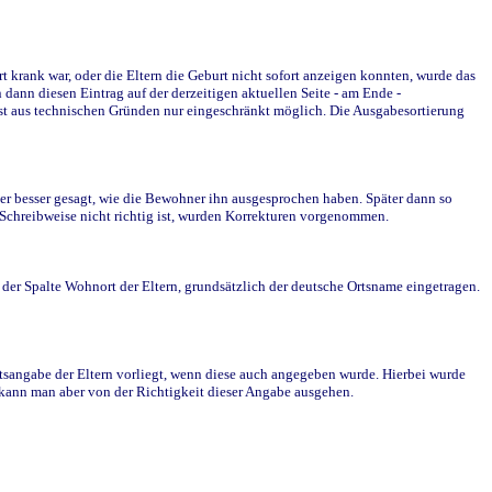
krank war, oder die Eltern die Geburt nicht sofort anzeigen konnten, wurde das
ann diesen Eintrag auf der derzeitigen aktuellen Seite - am Ende -
st aus technischen Gründen nur eingeschränkt möglich. Die Ausgabesortierung
r besser gesagt, wie die Bewohner ihn ausgesprochen haben. Später dann so
e Schreibweise nicht richtig ist, wurden Korrekturen vorgenommen.
r Spalte Wohnort der Eltern, grundsätzlich der deutsche Ortsname eingetragen.
rtsangabe der Eltern vorliegt, wenn diese auch angegeben wurde. Hierbei wurde
d kann man aber von der Richtigkeit dieser Angabe ausgehen.