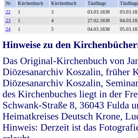
Nr
Kirchenbuch
Kirchenbuch
Täuflings
Täufling
22
1
3
03.03.1838
03.03.18
23
1
4
27.02.1838
04.03.18
24
1
5
04.03.1838
05.03.18
Hinweise zu den Kirchenbücher
Das Original-Kirchenbuch von Jan
Diözesanarchiv Koszalin, früher Kö
Diözesanarchiv Koszalin, Seminar
des Kirchenbuches liegt in der Fr
Schwank-Straße 8, 36043 Fulda u
Heimatkreises Deutsch Krone, Lu
Hinweis: Derzeit ist das Fotograf