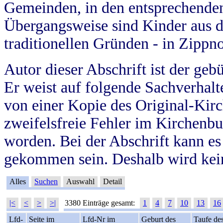
Gemeinden, in den entsprechende
Übergangsweise sind Kinder aus 
traditionellen Gründen - in Zippn
Autor dieser Abschrift ist der geb
Er weist auf folgende Sachverhalte
von einer Kopie des Original-Kirc
zweifelsfreie Fehler im Kirchenbuc
worden. Bei der Abschrift kann e
gekommen sein. Deshalb wird kein
Alles
Suchen
Auswahl
Detail
|<
<
>
>|
3380 Einträge gesamt:
1
4
7
10
13
16
Lfd-
Seite im
Lfd-Nr im
Geburt des
Taufe de