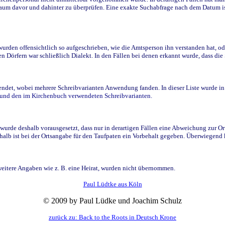
raum davor und dahinter zu überprüfen. Eine exakte Suchabfrage nach dem Datum i
den offensichtlich so aufgeschrieben, wie die Amtsperson ihn verstanden hat, ode
n Dörfern war schließlich Dialekt. In den Fällen bei denen erkannt wurde, dass di
t, wobei mehrere Schreibvarianten Anwendung fanden. In dieser Liste wurde in de
n und den im Kirchenbuch verwendeten Schreibvarianten.
wurde deshalb vorausgesetzt, dass nur in derartigen Fällen eine Abweichung zur O
eshalb ist bei der Ortsangabe für den Taufpaten ein Vorbehalt gegeben. Überwiegen
weitere Angaben wie z. B. eine Heirat, wurden nicht übernommen.
Paul Lüdtke aus Köln
© 2009 by Paul Lüdke und Joachim Schulz
zurück zu: Back to the Roots in Deutsch Krone