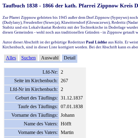
Taufbuch 1838 - 1866 der kath. Pfarrei Zippnow Kreis 
Zur Pfarrei Zippnow gehörten bis 1945 außer dem Dorf Zippnow (Sypnywo) noch d
(Dudylany), Freudenfier (Szwecja), Klawittersdorf (Glowaczewo), Rederitz (Nadarz
Stabitz und ein Lokalvikariat Rederitz mit der Tochterkirche in Doderlage wurd
diesen Gemeinden - wohl noch aus traditionellen Gründen - in Zippnow getauft 
Autor dieser Abschrift ist der gebürtige Rederitzer
Paul Lüdtke
aus Köln. Er weist
Kirchenbuch, sind in dieser Liste korrigiert worden. Bei der Abschrift kann es 
Alles
Suchen
Auswahl
Detail
Lfd-Nr:
2
Seite im Kirchenbuch:
267
Lfd-Nr im Kirchenbuch:
2
Geburt des Täuflings:
31.12.1837
Taufe des Täuflings:
07.01.1838
Vorname des Täuflings:
Johann
Name des Vaters:
Höfft
Vorname des Vaters:
Martin