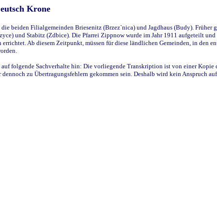
Deutsch Krone
ie beiden Filialgemeinden Briesenitz (Brzez`nica) und Jagdhaus (Budy). Früher g
yce) und Stabitz (Zdbice). Die Pfarrei Zippnow wurde im Jahr 1911 aufgeteilt und e
en errichtet. Ab diesem Zeitpunkt, müssen für diese ländlichen Gemeinden, in den
worden.
 auf folgende Sachverhalte hin: Die vorliegende Transkription ist von einer Kopie 
aber dennoch zu Übertragungsfehlern gekommen sein. Deshalb wird kein Anspruch auf 