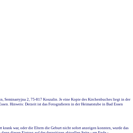
in, Seminarryjna 2, 75-817 Koszalin. Je eine Kopie des Kirchenbuches liegt in der
en. Hinweis: Derzeit ist das Fotografieren in der Heimatstube in Bad Essen
krank war, oder die Eltern die Geburt nicht sofort anzeigen konnten, wurde das
ann diesen Eintrag auf der derzeitigen aktuellen Seite - am Ende -