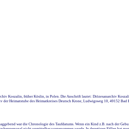
iv Koszalin, früher Köslin, in Polen. Die Anschrift lautet: Diözesanarchiv Koszal
v der Heimatstube des Heimatkreises Deutsch Krone, Ludwigsweg 10, 49152 Bad Ess
ggebend war die Chronologie des Taufdatums. Wenn ein Kind z.B. nach der Geburt 
rchenpersonal nicht unmittelbar vorgenommen wurde. In derartigen Fällen hat man d