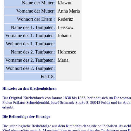
Name der Mutter:
Klawun
Vorname der Mutter:
Anna Maria
Wohnort der Eltern :
Rederitz
Name des 1. Taufpaten:
Leiskow
Vorname des 1. Taufpaten:
Johann
Wohnort des 1. Taufpaten:
Name des 2. Taufpaten:
Hohensee
Vorname des 2. Taufpaten:
Maria
Wohnort des 2. Taufpaten:
Feld18:
Hinweise zu den Kirchenbüchern
Das Original-Kirchenbuch von Januar 1838 bis 1866, befindet sich im Diözesanarch
Freien Prälatur Schneidemühl, Josef-Schwank-Straße 8, 36043 Fulda und im Archi
erlaubt.
Die Reihenfolge der Einträge
Die ursprüngliche Reihenfolge aus dem Kirchenbuch wurde bei behalten. Ausschla
Kind eben später getauft. Manchmal kam es auch vor, dass der Taufeintrag vom Ki