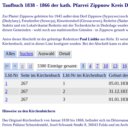
Taufbuch 1838 - 1866 der kath. Pfarrei Zippnow Kreis 
Zur Pfarrei Zippnow gehörten bis 1945 außer dem Dorf Zippnow (Sypnywo) noch d
(Dudylany), Freudenfier (Szwecja), Klawittersdorf (Glowaczewo), Rederitz (Nadarz
Stabitz und ein Lokalvikariat Rederitz mit der Tochterkirche in Doderlage wurd
diesen Gemeinden - wohl noch aus traditionellen Gründen - in Zippnow getauft 
Autor dieser Abschrift ist der gebürtige Rederitzer
Paul Lüdtke
aus Köln. Er weist
Kirchenbuch, sind in dieser Liste korrigiert worden. Bei der Abschrift kann es 
Alles
Suchen
Auswahl
Detail
|<
<
>
>|
3380 Einträge gesamt:
1
4
7
10
13
16
Lfd-Nr
Seite im Kirchenbuch
Lfd-Nr im Kirchenbuch
Geburt des
1
267
1
05.01.183
2
267
2
31.12.183
3
267
3
01.01.183
Hinweise zu den Kirchenbüchern
Das Original-Kirchenbuch von Januar 1838 bis 1866, befindet sich im Diözesanarch
Freien Prälatur Schneidemühl, Josef-Schwank-Straße 8, 36043 Fulda und im Archi