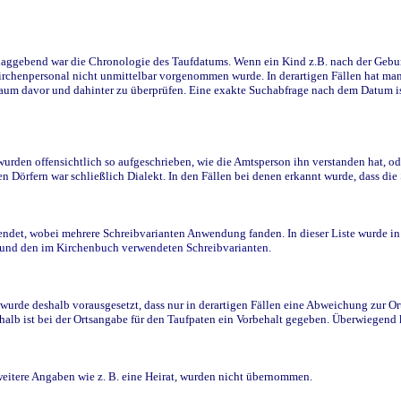
ggebend war die Chronologie des Taufdatums. Wenn ein Kind z.B. nach der Geburt 
rchenpersonal nicht unmittelbar vorgenommen wurde. In derartigen Fällen hat man d
raum davor und dahinter zu überprüfen. Eine exakte Suchabfrage nach dem Datum i
den offensichtlich so aufgeschrieben, wie die Amtsperson ihn verstanden hat, ode
n Dörfern war schließlich Dialekt. In den Fällen bei denen erkannt wurde, dass di
t, wobei mehrere Schreibvarianten Anwendung fanden. In dieser Liste wurde in de
n und den im Kirchenbuch verwendeten Schreibvarianten.
wurde deshalb vorausgesetzt, dass nur in derartigen Fällen eine Abweichung zur O
eshalb ist bei der Ortsangabe für den Taufpaten ein Vorbehalt gegeben. Überwiegen
weitere Angaben wie z. B. eine Heirat, wurden nicht übernommen.