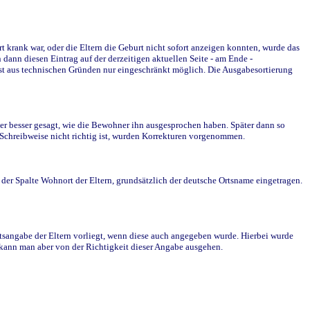
krank war, oder die Eltern die Geburt nicht sofort anzeigen konnten, wurde das
ann diesen Eintrag auf der derzeitigen aktuellen Seite - am Ende -
st aus technischen Gründen nur eingeschränkt möglich. Die Ausgabesortierung
r besser gesagt, wie die Bewohner ihn ausgesprochen haben. Später dann so
e Schreibweise nicht richtig ist, wurden Korrekturen vorgenommen.
r Spalte Wohnort der Eltern, grundsätzlich der deutsche Ortsname eingetragen.
rtsangabe der Eltern vorliegt, wenn diese auch angegeben wurde. Hierbei wurde
d kann man aber von der Richtigkeit dieser Angabe ausgehen.