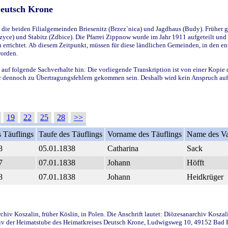
Deutsch Krone
ie beiden Filialgemeinden Briesenitz (Brzez`nica) und Jagdhaus (Budy). Früher g
yce) und Stabitz (Zdbice). Die Pfarrei Zippnow wurde im Jahr 1911 aufgeteilt und e
en errichtet. Ab diesem Zeitpunkt, müssen für diese ländlichen Gemeinden, in den
worden.
 auf folgende Sachverhalte hin: Die vorliegende Transkription ist von einer Kopie 
aber dennoch zu Übertragungsfehlern gekommen sein. Deshalb wird kein Anspruch auf 
19
22
25
28
>>
 Täuflings
Taufe des Täuflings
Vorname des Täuflings
Name des Va
8
05.01.1838
Catharina
Sack
7
07.01.1838
Johann
Höfft
8
07.01.1838
Johann
Heidkrüger
iv Koszalin, früher Köslin, in Polen. Die Anschrift lautet: Diözesanarchiv Koszal
v der Heimatstube des Heimatkreises Deutsch Krone, Ludwigsweg 10, 49152 Bad Ess