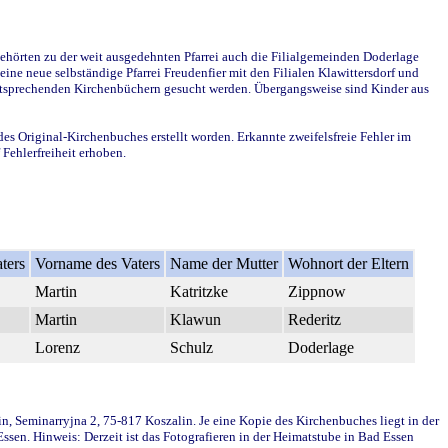
ehörten zu der weit ausgedehnten Pfarrei auch die Filialgemeinden Doderlage
ine neue selbständige Pfarrei Freudenfier mit den Filialen Klawittersdorf und
 entsprechenden Kirchenbüchern gesucht werden. Übergangsweise sind Kinder aus
des Original-Kirchenbuches erstellt worden. Erkannte zweifelsfreie Fehler im
Fehlerfreiheit erhoben.
ters
Vorname des Vaters
Name der Mutter
Wohnort der Eltern
Martin
Katritzke
Zippnow
Martin
Klawun
Rederitz
Lorenz
Schulz
Doderlage
in, Seminarryjna 2, 75-817 Koszalin. Je eine Kopie des Kirchenbuches liegt in der
en. Hinweis: Derzeit ist das Fotografieren in der Heimatstube in Bad Essen