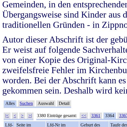
Gemeinden, in den entsprechende
Übergangsweise sind Kinder aus 
traditionellen Gründen - in Zippn
Autor dieser Abschrift ist der geb
Er weist auf folgende Sachverhalte
von einer Kopie des Original-Kirc
zweifelsfreie Fehler im Kirchenbuc
worden. Bei der Abschrift kann e
gekommen sein. Deshalb wird kein
Alles
Suchen
Auswahl
Detail
|<
<
>
>|
3380 Einträge gesamt:
<<
3361
3364
336
Lfd-
Seite im
Lfd-Nr im
Geburt des
Taufe de