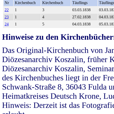
Nr
Kirchenbuch
Kirchenbuch
Täuflings
Täufling
22
1
3
03.03.1838
03.03.18
23
1
4
27.02.1838
04.03.18
24
1
5
04.03.1838
05.03.18
Hinweise zu den Kirchenbücher
Das Original-Kirchenbuch von Jan
Diözesanarchiv Koszalin, früher Kö
Diözesanarchiv Koszalin, Seminar
des Kirchenbuches liegt in der Fr
Schwank-Straße 8, 36043 Fulda u
Heimatkreises Deutsch Krone, Lu
Hinweis: Derzeit ist das Fotograf