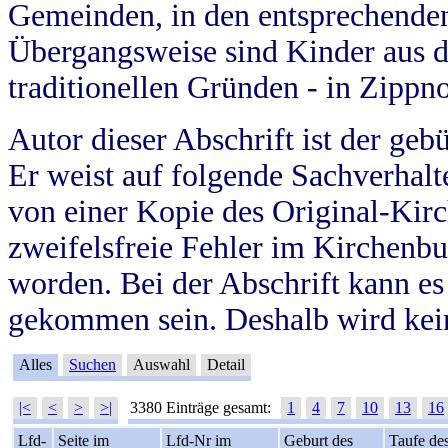
Gemeinden, in den entsprechende
Übergangsweise sind Kinder aus 
traditionellen Gründen - in Zippn
Autor dieser Abschrift ist der geb
Er weist auf folgende Sachverhalte
von einer Kopie des Original-Kirc
zweifelsfreie Fehler im Kirchenbuc
worden. Bei der Abschrift kann e
gekommen sein. Deshalb wird kein
Alles
Suchen
Auswahl
Detail
|<
<
>
>|
3380 Einträge gesamt:
1
4
7
10
13
16
Lfd-
Seite im
Lfd-Nr im
Geburt des
Taufe de