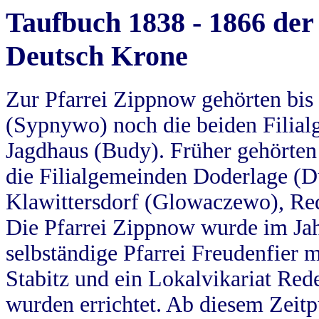
Taufbuch 1838 - 1866 der
Deutsch Krone
Zur Pfarrei Zippnow gehörten bi
(Sypnywo) noch die beiden Filial
Jagdhaus (Budy). Früher gehörten 
die Filialgemeinden Doderlage (D
Klawittersdorf (Glowaczewo), Red
Die Pfarrei Zippnow wurde im Jah
selbständige Pfarrei Freudenfier m
Stabitz und ein Lokalvikariat Red
wurden errichtet. Ab diesem Zeitp