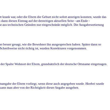
krank war, oder die Eltern die Geburt nicht sofort anzeigen konnten, wurde das
ann diesen Eintrag auf der derzeitigen aktuellen Seite - am Ende -
st aus technischen Gründen nur eingeschränkt möglich. Die Ausgabesortierung
r besser gesagt, wie die Bewohner ihn ausgesprochen haben. Später dann so
e Schreibweise nicht richtig ist, wurden Korrekturen vorgenommen.
r Spalte Wohnort der Eltern, grundsätzlich der deutsche Ortsname eingetragen.
rtsangabe der Eltern vorliegt, wenn diese auch angegeben wurde. Hierbei wurde
d kann man aber von der Richtigkeit dieser Angabe ausgehen.