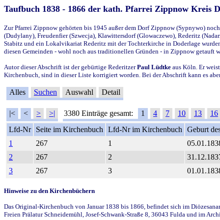
Taufbuch 1838 - 1866 der kath. Pfarrei Zippnow Kreis 
Zur Pfarrei Zippnow gehörten bis 1945 außer dem Dorf Zippnow (Sypnywo) noch d
(Dudylany), Freudenfier (Szwecja), Klawittersdorf (Glowaczewo), Rederitz (Nadarz
Stabitz und ein Lokalvikariat Rederitz mit der Tochterkirche in Doderlage wurd
diesen Gemeinden - wohl noch aus traditionellen Gründen - in Zippnow getauft 
Autor dieser Abschrift ist der gebürtige Rederitzer
Paul Lüdtke
aus Köln. Er weist
Kirchenbuch, sind in dieser Liste korrigiert worden. Bei der Abschrift kann es 
Alles
Suchen
Auswahl
Detail
|<
<
>
>|
3380 Einträge gesamt:
1
4
7
10
13
16
Lfd-Nr
Seite im Kirchenbuch
Lfd-Nr im Kirchenbuch
Geburt des
1
267
1
05.01.183
2
267
2
31.12.183
3
267
3
01.01.183
Hinweise zu den Kirchenbüchern
Das Original-Kirchenbuch von Januar 1838 bis 1866, befindet sich im Diözesanarch
Freien Prälatur Schneidemühl, Josef-Schwank-Straße 8, 36043 Fulda und im Archi