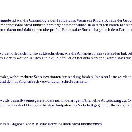
ggebend war die Chronologie des Taufdatums. Wenn ein Kind z.B. nach der Geburt 
rchenpersonal nicht unmittelbar vorgenommen wurde. In derartigen Fällen hat man d
raum davor und dahinter zu überprüfen. Eine exakte Suchabfrage nach dem Datum i
den offensichtlich so aufgeschrieben, wie die Amtsperson ihn verstanden hat, ode
n Dörfern war schließlich Dialekt. In den Fällen bei denen erkannt wurde, dass di
t, wobei mehrere Schreibvarianten Anwendung fanden. In dieser Liste wurde in de
n und den im Kirchenbuch verwendeten Schreibvarianten.
wurde deshalb vorausgesetzt, dass nur in derartigen Fällen eine Abweichung zur O
eshalb ist bei der Ortsangabe für den Taufpaten ein Vorbehalt gegeben. Überwiegen
weitere Angaben wie z. B. eine Heirat, wurden nicht übernommen.