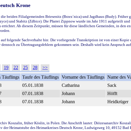
Deutsch Krone
ie beiden Filialgemeinden Briesenitz (Brzez`nica) und Jagdhaus (Budy). Früher g
yce) und Stabitz (Zdbice). Die Pfarrei Zippnow wurde im Jahr 1911 aufgeteilt und e
en errichtet. Ab diesem Zeitpunkt, müssen für diese ländlichen Gemeinden, in den
worden.
 auf folgende Sachverhalte hin: Die vorliegende Transkription ist von einer Kopie 
aber dennoch zu Übertragungsfehlern gekommen sein. Deshalb wird kein Anspruch auf 
19
22
25
28
>>
 Täuflings
Taufe des Täuflings
Vorname des Täuflings
Name des Va
8
05.01.1838
Catharina
Sack
7
07.01.1838
Johann
Höfft
8
07.01.1838
Johann
Heidkrüger
iv Koszalin, früher Köslin, in Polen. Die Anschrift lautet: Diözesanarchiv Koszal
v der Heimatstube des Heimatkreises Deutsch Krone, Ludwigsweg 10, 49152 Bad Ess