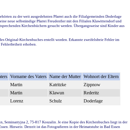
ehörten zu der weit ausgedehnten Pfarrei auch die Filialgemeinden Doderlage
ine neue selbständige Pfarrei Freudenfier mit den Filialen Klawittersdorf und
 entsprechenden Kirchenbüchern gesucht werden. Übergangsweise sind Kinder aus
des Original-Kirchenbuches erstellt worden. Erkannte zweifelsfreie Fehler im
Fehlerfreiheit erhoben.
ters
Vorname des Vaters
Name der Mutter
Wohnort der Eltern
Martin
Katritzke
Zippnow
Martin
Klawun
Rederitz
Lorenz
Schulz
Doderlage
in, Seminarryjna 2, 75-817 Koszalin. Je eine Kopie des Kirchenbuches liegt in der
en. Hinweis: Derzeit ist das Fotografieren in der Heimatstube in Bad Essen