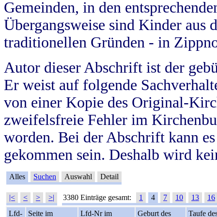
Gemeinden, in den entsprechende
Übergangsweise sind Kinder aus 
traditionellen Gründen - in Zippn
Autor dieser Abschrift ist der geb
Er weist auf folgende Sachverhalte
von einer Kopie des Original-Kirc
zweifelsfreie Fehler im Kirchenbuc
worden. Bei der Abschrift kann e
gekommen sein. Deshalb wird kein
Alles
Suchen
Auswahl
Detail
|<
<
>
>|
3380 Einträge gesamt:
1
4
7
10
13
16
Lfd-
Seite im
Lfd-Nr im
Geburt des
Taufe de