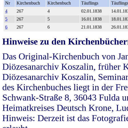
Nr
Kirchenbuch
Kirchenbuch
Täuflings
Täufling
4
267
4
02.01.1838
14.01.18
5
267
5
16.01.1838
18.01.18
6
267
6
21.01.1838
26.01.18
Hinweise zu den Kirchenbücher
Das Original-Kirchenbuch von Jan
Diözesanarchiv Koszalin, früher Kö
Diözesanarchiv Koszalin, Seminar
des Kirchenbuches liegt in der Fr
Schwank-Straße 8, 36043 Fulda u
Heimatkreises Deutsch Krone, Lu
Hinweis: Derzeit ist das Fotograf