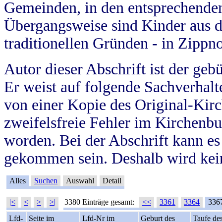
Gemeinden, in den entsprechende
Übergangsweise sind Kinder aus 
traditionellen Gründen - in Zippn
Autor dieser Abschrift ist der geb
Er weist auf folgende Sachverhalte
von einer Kopie des Original-Kirc
zweifelsfreie Fehler im Kirchenbuc
worden. Bei der Abschrift kann e
gekommen sein. Deshalb wird kein
Alles
Suchen
Auswahl
Detail
|<
<
>
>|
3380 Einträge gesamt:
<<
3361
3364
336
Lfd-
Seite im
Lfd-Nr im
Geburt des
Taufe de