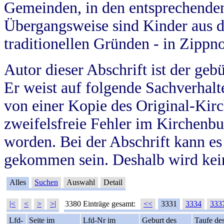
Gemeinden, in den entsprechende
Übergangsweise sind Kinder aus 
traditionellen Gründen - in Zippn
Autor dieser Abschrift ist der geb
Er weist auf folgende Sachverhalte
von einer Kopie des Original-Kirc
zweifelsfreie Fehler im Kirchenbuc
worden. Bei der Abschrift kann e
gekommen sein. Deshalb wird kein
Alles
Suchen
Auswahl
Detail
|<
<
>
>|
3380 Einträge gesamt:
<<
3331
3334
333
Lfd-
Seite im
Lfd-Nr im
Geburt des
Taufe de