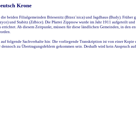
Deutsch Krone
ie beiden Filialgemeinden Briesenitz (Brzez`nica) und Jagdhaus (Budy). Früher g
yce) und Stabitz (Zdbice). Die Pfarrei Zippnow wurde im Jahr 1911 aufgeteilt und e
en errichtet. Ab diesem Zeitpunkt, müssen für diese ländlichen Gemeinden, in den
worden.
 auf folgende Sachverhalte hin: Die vorliegende Transkription ist von einer Kopie 
aber dennoch zu Übertragungsfehlern gekommen sein. Deshalb wird kein Anspruch auf 