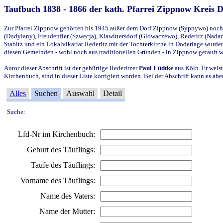
Taufbuch 1838 - 1866 der kath. Pfarrei Zippnow Kreis 
Zur Pfarrei Zippnow gehörten bis 1945 außer dem Dorf Zippnow (Sypnywo) noch d
(Dudylany), Freudenfier (Szwecja), Klawittersdorf (Glowaczewo), Rederitz (Nadarz
Stabitz und ein Lokalvikariat Rederitz mit der Tochterkirche in Doderlage wurd
diesen Gemeinden - wohl noch aus traditionellen Gründen - in Zippnow getauft 
Autor dieser Abschrift ist der gebürtige Rederitzer
Paul Lüdtke
aus Köln. Er weist
Kirchenbuch, sind in dieser Liste korrigiert worden. Bei der Abschrift kann es 
Alles
Suchen
Auswahl
Detail
Suche:
Lfd-Nr im Kirchenbuch:
Geburt des Täuflings:
Taufe des Täuflings:
Vorname des Täuflings:
Name des Vaters:
Name der Mutter: