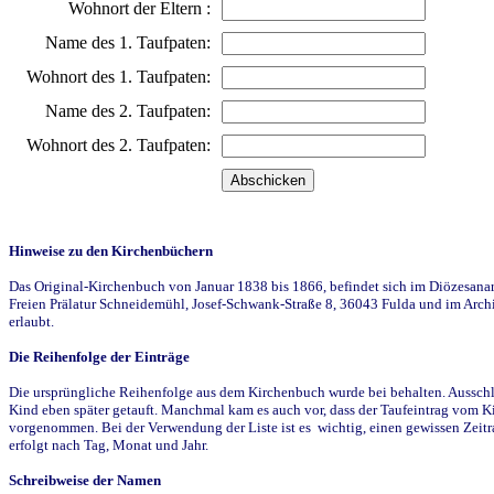
Wohnort der Eltern :
Name des 1. Taufpaten:
Wohnort des 1. Taufpaten:
Name des 2. Taufpaten:
Wohnort des 2. Taufpaten:
Hinweise zu den Kirchenbüchern
Das Original-Kirchenbuch von Januar 1838 bis 1866, befindet sich im Diözesanarch
Freien Prälatur Schneidemühl, Josef-Schwank-Straße 8, 36043 Fulda und im Archi
erlaubt.
Die Reihenfolge der Einträge
Die ursprüngliche Reihenfolge aus dem Kirchenbuch wurde bei behalten. Ausschla
Kind eben später getauft. Manchmal kam es auch vor, dass der Taufeintrag vom Ki
vorgenommen. Bei der Verwendung der Liste ist es wichtig, einen gewissen Zeit
erfolgt nach Tag, Monat und Jahr.
Schreibweise der Namen