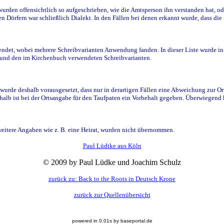
den offensichtlich so aufgeschrieben, wie die Amtsperson ihn verstanden hat, ode
n Dörfern war schließlich Dialekt. In den Fällen bei denen erkannt wurde, dass di
t, wobei mehrere Schreibvarianten Anwendung fanden. In dieser Liste wurde in de
n und den im Kirchenbuch verwendeten Schreibvarianten.
wurde deshalb vorausgesetzt, dass nur in derartigen Fällen eine Abweichung zur O
eshalb ist bei der Ortsangabe für den Taufpaten ein Vorbehalt gegeben. Überwiegen
weitere Angaben wie z. B. eine Heirat, wurden nicht übernommen.
Paul Lüdtke aus Köln
© 2009 by Paul Lüdke und Joachim Schulz
zurück zu: Back to the Roots in Deutsch Krone
zurück zur Quellenübersicht
powered in 0.01s by baseportal.de