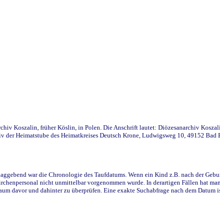
iv Koszalin, früher Köslin, in Polen. Die Anschrift lautet: Diözesanarchiv Koszal
v der Heimatstube des Heimatkreises Deutsch Krone, Ludwigsweg 10, 49152 Bad Ess
ggebend war die Chronologie des Taufdatums. Wenn ein Kind z.B. nach der Geburt 
rchenpersonal nicht unmittelbar vorgenommen wurde. In derartigen Fällen hat man d
raum davor und dahinter zu überprüfen. Eine exakte Suchabfrage nach dem Datum i