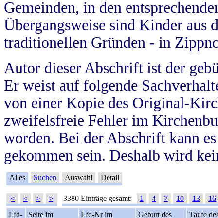
Gemeinden, in den entsprechende
Übergangsweise sind Kinder aus 
traditionellen Gründen - in Zippn
Autor dieser Abschrift ist der geb
Er weist auf folgende Sachverhalte
von einer Kopie des Original-Kirc
zweifelsfreie Fehler im Kirchenbuc
worden. Bei der Abschrift kann e
gekommen sein. Deshalb wird kein
Alles
Suchen
Auswahl
Detail
|<
<
>
>|
3380 Einträge gesamt:
1
4
7
10
13
16
Lfd-
Seite im
Lfd-Nr im
Geburt des
Taufe de