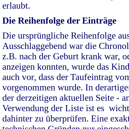
erlaubt.
Die Reihenfolge der Einträge
Die ursprüngliche Reihenfolge au
Ausschlaggebend war die Chronol
z.B. nach der Geburt krank war, od
anzeigen konnten, wurde das Kind
auch vor, dass der Taufeintrag vo
vorgenommen wurde. In derartigen
der derzeitigen aktuellen Seite -
Verwendung der Liste ist es wich
dahinter zu überprüfen. Eine exa
technischen Gründen nur eingesch