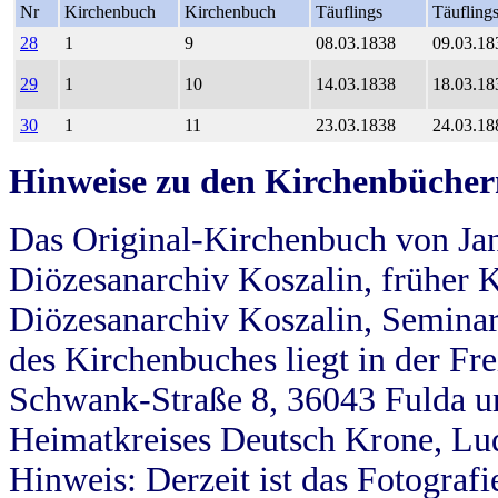
Nr
Kirchenbuch
Kirchenbuch
Täuflings
Täufling
28
1
9
08.03.1838
09.03.18
29
1
10
14.03.1838
18.03.18
30
1
11
23.03.1838
24.03.18
Hinweise zu den Kirchenbücher
Das Original-Kirchenbuch von Jan
Diözesanarchiv Koszalin, früher Kö
Diözesanarchiv Koszalin, Seminar
des Kirchenbuches liegt in der Fr
Schwank-Straße 8, 36043 Fulda u
Heimatkreises Deutsch Krone, Lu
Hinweis: Derzeit ist das Fotograf