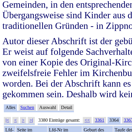
Gemeinden, in den entsprechende
Übergangsweise sind Kinder aus 
traditionellen Gründen - in Zippn
Autor dieser Abschrift ist der geb
Er weist auf folgende Sachverhalte
von einer Kopie des Original-Kirc
zweifelsfreie Fehler im Kirchenbuc
worden. Bei der Abschrift kann e
gekommen sein. Deshalb wird kein
Alles
Suchen
Auswahl
Detail
|<
<
>
>|
3380 Einträge gesamt:
<<
3361
3364
336
Lfd-
Seite im
Lfd-Nr im
Geburt des
Taufe de