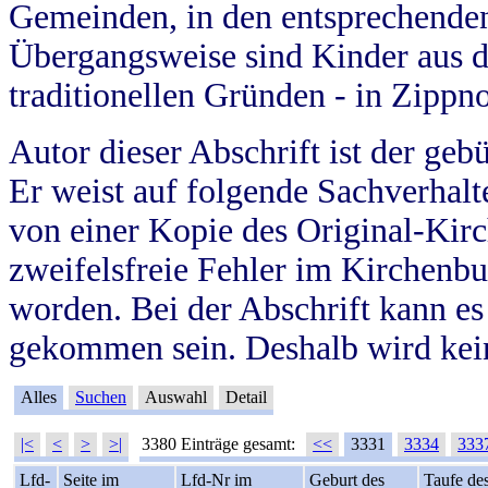
Gemeinden, in den entsprechende
Übergangsweise sind Kinder aus 
traditionellen Gründen - in Zippn
Autor dieser Abschrift ist der geb
Er weist auf folgende Sachverhalte
von einer Kopie des Original-Kirc
zweifelsfreie Fehler im Kirchenbuc
worden. Bei der Abschrift kann e
gekommen sein. Deshalb wird kein
Alles
Suchen
Auswahl
Detail
|<
<
>
>|
3380 Einträge gesamt:
<<
3331
3334
333
Lfd-
Seite im
Lfd-Nr im
Geburt des
Taufe de