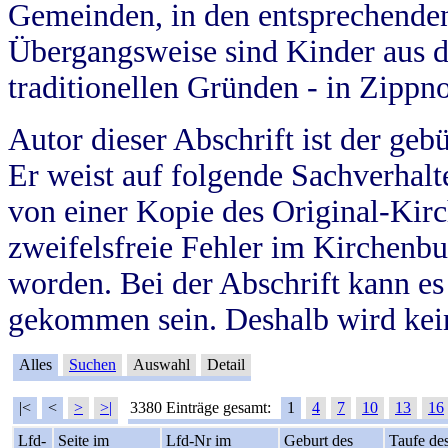
Gemeinden, in den entsprechende
Übergangsweise sind Kinder aus 
traditionellen Gründen - in Zippn
Autor dieser Abschrift ist der geb
Er weist auf folgende Sachverhalte
von einer Kopie des Original-Kirc
zweifelsfreie Fehler im Kirchenbuc
worden. Bei der Abschrift kann e
gekommen sein. Deshalb wird kein
Alles
Suchen
Auswahl
Detail
|<
<
>
>|
3380 Einträge gesamt:
1
4
7
10
13
16
Lfd-
Seite im
Lfd-Nr im
Geburt des
Taufe de