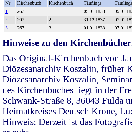
Nr
Kirchenbuch
Kirchenbuch
Täuflings
Täufling
1
267
1
05.01.1838
05.01.18
2
267
2
31.12.1837
07.01.18
3
267
3
01.01.1838
07.01.18
Hinweise zu den Kirchenbücher
Das Original-Kirchenbuch von Jan
Diözesanarchiv Koszalin, früher Kö
Diözesanarchiv Koszalin, Seminar
des Kirchenbuches liegt in der Fr
Schwank-Straße 8, 36043 Fulda u
Heimatkreises Deutsch Krone, Lu
Hinweis: Derzeit ist das Fotograf