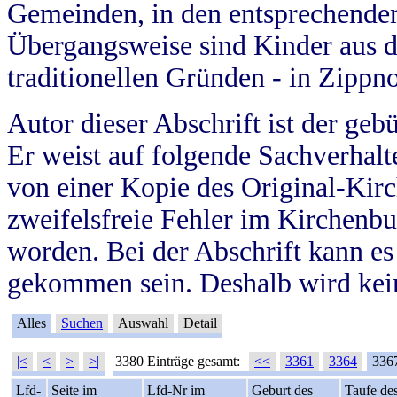
Gemeinden, in den entsprechende
Übergangsweise sind Kinder aus 
traditionellen Gründen - in Zippn
Autor dieser Abschrift ist der geb
Er weist auf folgende Sachverhalte
von einer Kopie des Original-Kirc
zweifelsfreie Fehler im Kirchenbuc
worden. Bei der Abschrift kann e
gekommen sein. Deshalb wird kein
Alles
Suchen
Auswahl
Detail
|<
<
>
>|
3380 Einträge gesamt:
<<
3361
3364
336
Lfd-
Seite im
Lfd-Nr im
Geburt des
Taufe de