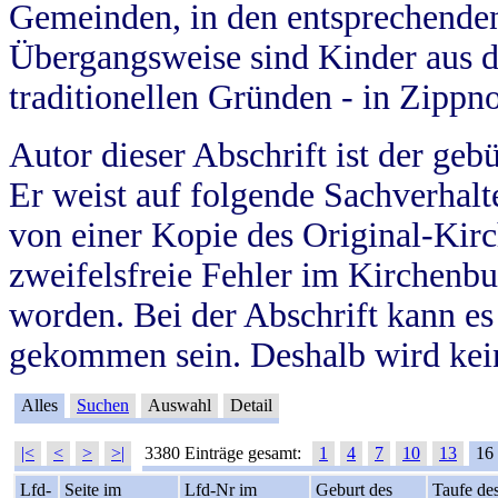
Gemeinden, in den entsprechende
Übergangsweise sind Kinder aus 
traditionellen Gründen - in Zippn
Autor dieser Abschrift ist der geb
Er weist auf folgende Sachverhalte
von einer Kopie des Original-Kirc
zweifelsfreie Fehler im Kirchenbuc
worden. Bei der Abschrift kann e
gekommen sein. Deshalb wird kein
Alles
Suchen
Auswahl
Detail
|<
<
>
>|
3380 Einträge gesamt:
1
4
7
10
13
16
Lfd-
Seite im
Lfd-Nr im
Geburt des
Taufe de