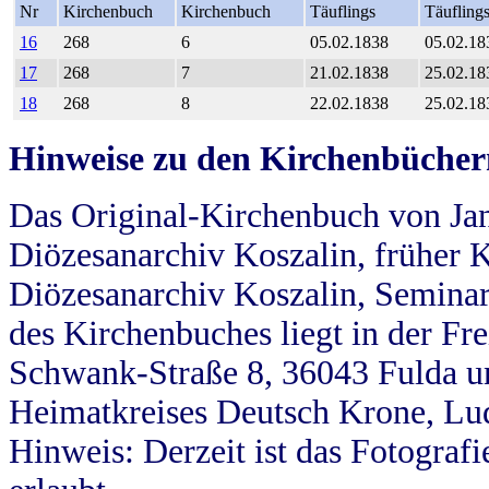
Nr
Kirchenbuch
Kirchenbuch
Täuflings
Täufling
16
268
6
05.02.1838
05.02.18
17
268
7
21.02.1838
25.02.18
18
268
8
22.02.1838
25.02.18
Hinweise zu den Kirchenbücher
Das Original-Kirchenbuch von Jan
Diözesanarchiv Koszalin, früher Kö
Diözesanarchiv Koszalin, Seminar
des Kirchenbuches liegt in der Fr
Schwank-Straße 8, 36043 Fulda u
Heimatkreises Deutsch Krone, Lu
Hinweis: Derzeit ist das Fotograf