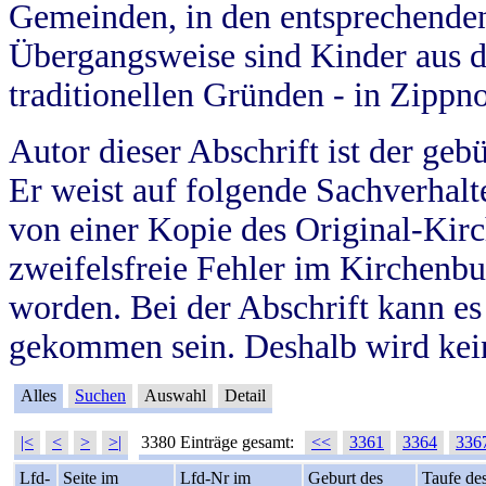
Gemeinden, in den entsprechende
Übergangsweise sind Kinder aus 
traditionellen Gründen - in Zippn
Autor dieser Abschrift ist der geb
Er weist auf folgende Sachverhalte
von einer Kopie des Original-Kirc
zweifelsfreie Fehler im Kirchenbuc
worden. Bei der Abschrift kann e
gekommen sein. Deshalb wird kein
Alles
Suchen
Auswahl
Detail
|<
<
>
>|
3380 Einträge gesamt:
<<
3361
3364
336
Lfd-
Seite im
Lfd-Nr im
Geburt des
Taufe de