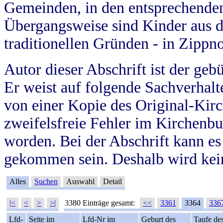
Gemeinden, in den entsprechende
Übergangsweise sind Kinder aus 
traditionellen Gründen - in Zippn
Autor dieser Abschrift ist der geb
Er weist auf folgende Sachverhalte
von einer Kopie des Original-Kirc
zweifelsfreie Fehler im Kirchenbuc
worden. Bei der Abschrift kann e
gekommen sein. Deshalb wird kein
Alles
Suchen
Auswahl
Detail
|<
<
>
>|
3380 Einträge gesamt:
<<
3361
3364
336
Lfd-
Seite im
Lfd-Nr im
Geburt des
Taufe de