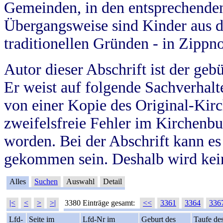
Gemeinden, in den entsprechende
Übergangsweise sind Kinder aus 
traditionellen Gründen - in Zippn
Autor dieser Abschrift ist der geb
Er weist auf folgende Sachverhalte
von einer Kopie des Original-Kirc
zweifelsfreie Fehler im Kirchenbuc
worden. Bei der Abschrift kann e
gekommen sein. Deshalb wird kein
Alles
Suchen
Auswahl
Detail
|<
<
>
>|
3380 Einträge gesamt:
<<
3361
3364
336
Lfd-
Seite im
Lfd-Nr im
Geburt des
Taufe de