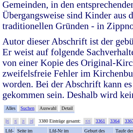
Gemeinden, in den entsprechende
Übergangsweise sind Kinder aus 
traditionellen Gründen - in Zippn
Autor dieser Abschrift ist der geb
Er weist auf folgende Sachverhalte
von einer Kopie des Original-Kirc
zweifelsfreie Fehler im Kirchenbuc
worden. Bei der Abschrift kann e
gekommen sein. Deshalb wird kein
Alles
Suchen
Auswahl
Detail
|<
<
>
>|
3380 Einträge gesamt:
<<
3361
3364
336
Lfd-
Seite im
Lfd-Nr im
Geburt des
Taufe de