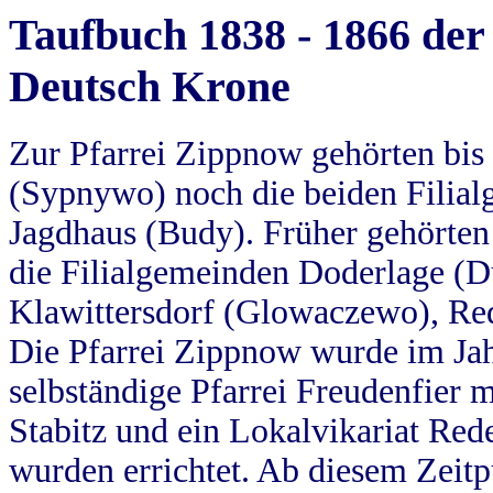
Taufbuch 1838 - 1866 der
Deutsch Krone
Zur Pfarrei Zippnow gehörten bi
(Sypnywo) noch die beiden Filial
Jagdhaus (Budy). Früher gehörten 
die Filialgemeinden Doderlage (D
Klawittersdorf (Glowaczewo), Red
Die Pfarrei Zippnow wurde im Jah
selbständige Pfarrei Freudenfier m
Stabitz und ein Lokalvikariat Red
wurden errichtet. Ab diesem Zeitp