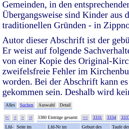
Gemeinden, in den entsprechende
Übergangsweise sind Kinder aus 
traditionellen Gründen - in Zippn
Autor dieser Abschrift ist der geb
Er weist auf folgende Sachverhalte
von einer Kopie des Original-Kirc
zweifelsfreie Fehler im Kirchenbuc
worden. Bei der Abschrift kann e
gekommen sein. Deshalb wird kein
Alles
Suchen
Auswahl
Detail
|<
<
>
>|
3380 Einträge gesamt:
<<
3331
3334
333
Lfd-
Seite im
Lfd-Nr im
Geburt des
Taufe de