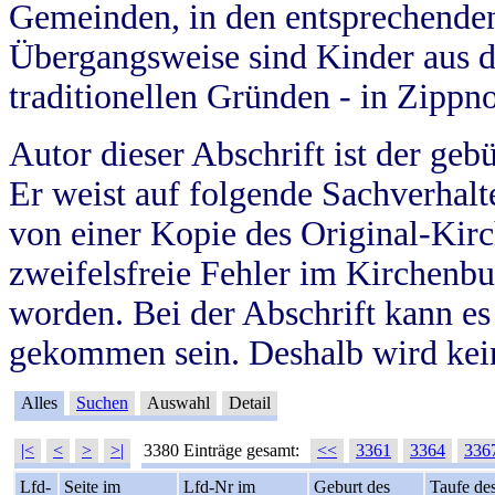
Gemeinden, in den entsprechende
Übergangsweise sind Kinder aus 
traditionellen Gründen - in Zippn
Autor dieser Abschrift ist der geb
Er weist auf folgende Sachverhalte
von einer Kopie des Original-Kirc
zweifelsfreie Fehler im Kirchenbuc
worden. Bei der Abschrift kann e
gekommen sein. Deshalb wird kein
Alles
Suchen
Auswahl
Detail
|<
<
>
>|
3380 Einträge gesamt:
<<
3361
3364
336
Lfd-
Seite im
Lfd-Nr im
Geburt des
Taufe de